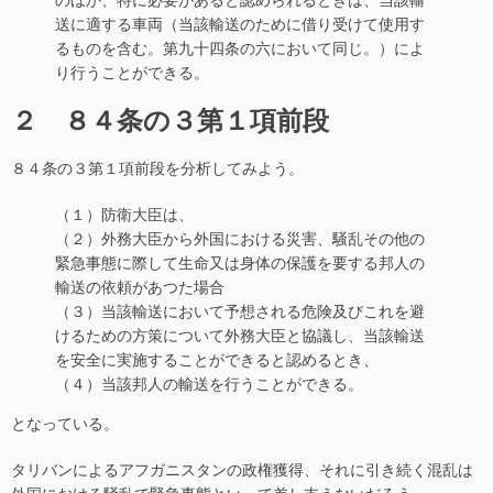
送に適する車両（当該輸送のために借り受けて使用す
るものを含む。第九十四条の六において同じ。）によ
り行うことができる。
２ ８４条の３第１項前段
８４条の３第１項前段を分析してみよう。
（１）防衛大臣は、
（２）外務大臣から外国における災害、騒乱その他の
緊急事態に際して生命又は身体の保護を要する邦人の
輸送の依頼があつた場合
（３）当該輸送において予想される危険及びこれを避
けるための方策について外務大臣と協議し、当該輸送
を安全に実施することができると認めるとき、
（４）当該邦人の輸送を行うことができる。
となっている。
タリバンによるアフガニスタンの政権獲得、それに引き続く混乱は
外国における騒乱で緊急事態といって差し支えないだろう。