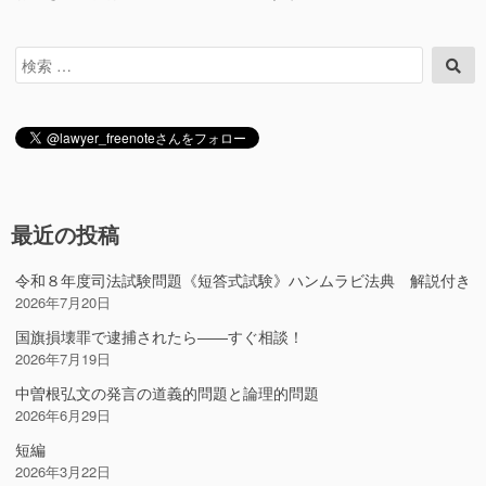
検
検
索
索
対
象:
最近の投稿
令和８年度司法試験問題《短答式試験》ハンムラビ法典 解説付き
2026年7月20日
国旗損壊罪で逮捕されたら――すぐ相談！
2026年7月19日
中曽根弘文の発言の道義的問題と論理的問題
2026年6月29日
短編
2026年3月22日