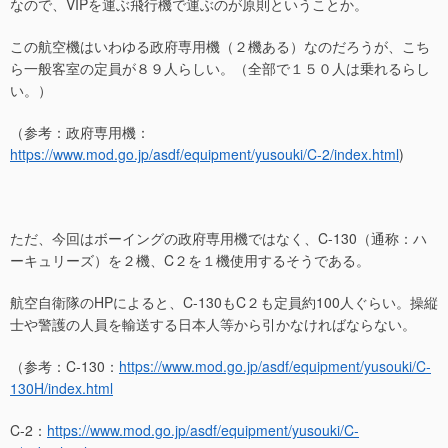
なので、VIPを運ぶ飛行機で運ぶのが原則ということか。
この航空機はいわゆる政府専用機（２機ある）なのだろうが、こち
ら一般客室の定員が８９人らしい。（全部で１５０人は乗れるらし
い。）
（参考：政府専用機：
https://www.mod.go.jp/asdf/equipment/yusouki/C-2/index.html
)
ただ、今回はボーイングの政府専用機ではなく、C-130（通称：ハ
ーキュリーズ）を２機、C２を１機使用するそうである。
航空自衛隊のHPによると、C-130もC２も定員約100人ぐらい。操縦
士や警護の人員を輸送する日本人等から引かなければならない。
（参考：C-130：
https://www.mod.go.jp/asdf/equipment/yusouki/C-
130H/index.html
C-2：
https://www.mod.go.jp/asdf/equipment/yusouki/C-