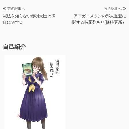
b
y
ー
投
前の記事へ
次の記事へ
o
憲法を知らない赤羽大臣は辞
アフガニスタンの邦人退避に
稿
o
任に値する
関する時系列あり(随時更新）
ナ
k
ビ
ゲ
自己紹介
ー
シ
ョ
ン