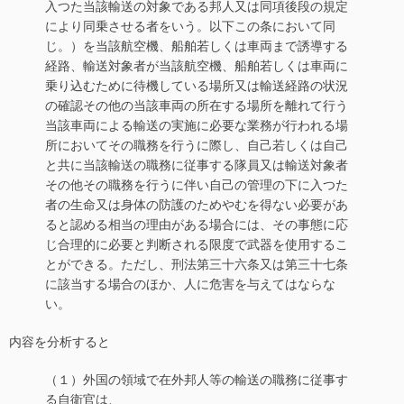
入つた当該輸送の対象である邦人又は同項後段の規定
により同乗させる者をいう。以下この条において同
じ。）を当該航空機、船舶若しくは車両まで誘導する
経路、輸送対象者が当該航空機、船舶若しくは車両に
乗り込むために待機している場所又は輸送経路の状況
の確認その他の当該車両の所在する場所を離れて行う
当該車両による輸送の実施に必要な業務が行われる場
所においてその職務を行うに際し、自己若しくは自己
と共に当該輸送の職務に従事する隊員又は輸送対象者
その他その職務を行うに伴い自己の管理の下に入つた
者の生命又は身体の防護のためやむを得ない必要があ
ると認める相当の理由がある場合には、その事態に応
じ合理的に必要と判断される限度で武器を使用するこ
とができる。ただし、刑法第三十六条又は第三十七条
に該当する場合のほか、人に危害を与えてはならな
い。
内容を分析すると
（１）外国の領域で在外邦人等の輸送の職務に従事す
る自衛官は、