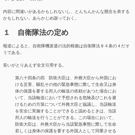
内容に間違いがあるかもしれないし、とんちんかんな懸念を表する
かもしれない。あらかじめ謝っておく。
１ 自衛隊法の定め
報道によると、自衛隊機派遣の法的根拠は自衛隊法８４条の４だそ
うである。
長いがとりあえず全文引用する。
第八十四条の四 防衛大臣は、外務大臣から外国にお
ける災害、騒乱その他の緊急事態に際して生命又は身
体の保護を要する邦人の輸送の依頼があつた場合にお
いて、当該輸送において予想される危険及びこれを避
けるための方策について外務大臣と協議し、当該輸送
を安全に実施することができると認めるときは、当該
邦人の輸送を行うことができる。この場合において、
防衛大臣は、外務大臣から当該緊急事態に際して生命
若しくは身体の保護を要する外国人として同乗させる