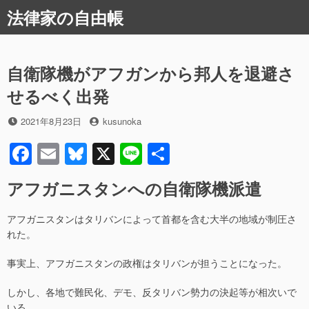
コ
法律家の自由帳
ン
テ
ン
ツ
自衛隊機がアフガンから邦人を退避さ
へ
せるべく出発
ス
キ
投
投
2021年8月23日
kusunoka
ッ
稿
稿
プ
F
E
Bl
X
Li
共
日
者
a
m
u
n
有
アフガニスタンへの自衛隊機派遣
c
ail
e
e
e
sk
アフガニスタンはタリバンによって首都を含む大半の地域が制圧さ
b
y
れた。
o
事実上、アフガニスタンの政権はタリバンが担うことになった。
o
しかし、各地で難民化、デモ、反タリバン勢力の決起等が相次いで
k
いる。