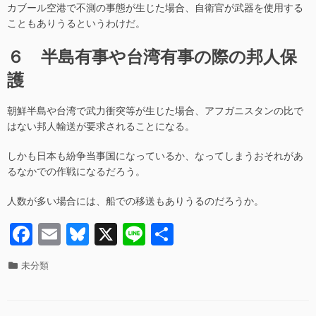
カブール空港で不測の事態が生じた場合、自衛官が武器を使用する
こともありうるというわけだ。
６ 半島有事や台湾有事の際の邦人保
護
朝鮮半島や台湾で武力衝突等が生じた場合、アフガニスタンの比で
はない邦人輸送が要求されることになる。
しかも日本も紛争当事国になっているか、なってしまうおそれがあ
るなかでの作戦になるだろう。
人数が多い場合には、船での移送もありうるのだろうか。
F
E
Bl
X
Li
共
a
m
u
n
有
カ
未分類
c
ail
e
e
テ
ゴ
e
sk
リ