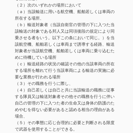
（２）次のいずれかの場所において
（ａ）当該輸送に用いる航空機、船舶若しくは車両の
所在する場所、
（ｂ）輸送対象者（当該自衛官の管理の下に入つた当
該輸送の対象である邦人又は同項後段の規定により同
乗させる者をいう。以下この条において同じ。）を当
該航空機、船舶若しくは車両まで誘導する経路、輸送
対象者が当該航空機、船舶若しくは車両に乗り込むた
めに待機している場所
（ｃ）輸送経路の状況の確認その他の当該車両の所在
する場所を離れて行う当該車両による輸送の実施に必
要な業務が行われる場所
（３）その職務を行うに際し、
（４）自己若しくは自己と共に当該輸送の職務に従事
する隊員又は輸送対象者その他その職務を行うに伴い
自己の管理の下に入つた者の生命又は身体の防護のた
めやむを得ない必要があると認める相当の理由がある
場合、
（５）その事態に応じ合理的に必要と判断される限度
で武器を使用することができる。