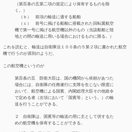
（第百条の五第二項の規定により保有するものを除
く。）
（ｂ） 前項の輸送に適する船舶
（ｃ） 前号に掲げる船舶に搭載された回転翼航空
機で第一号に掲げる航空機以外のもの（当該船舶と陸
地との間の輸送に用いる場合におけるものに限る。）
これを読むと、輸送は自衛隊法１００条の５第２項に書かれた航空
機で行うのが原則のようだ。
この航空機というのが
第百条の五 防衛大臣は、国の機関から依頼があつた
場合には、自衛隊の任務遂行に支障を生じない限度に
おいて、航空機による国賓、内閣総理大臣その他政令
で定める者（次項において「国賓等」という。）の輸
送を行うことができる。
２ 自衛隊は、国賓等の輸送の用に主として供するた
めの航空機を保有することができる。