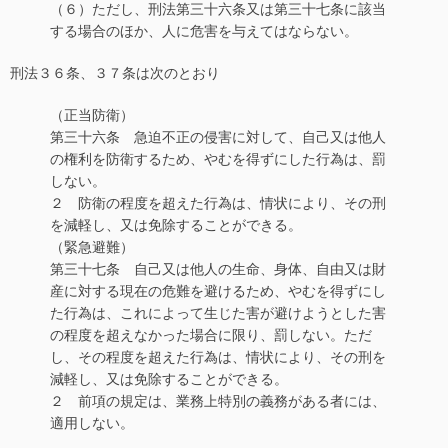
（６）ただし、刑法第三十六条又は第三十七条に該当
する場合のほか、人に危害を与えてはならない。
刑法３６条、３７条は次のとおり
（正当防衛）
第三十六条 急迫不正の侵害に対して、自己又は他人
の権利を防衛するため、やむを得ずにした行為は、罰
しない。
２ 防衛の程度を超えた行為は、情状により、その刑
を減軽し、又は免除することができる。
（緊急避難）
第三十七条 自己又は他人の生命、身体、自由又は財
産に対する現在の危難を避けるため、やむを得ずにし
た行為は、これによって生じた害が避けようとした害
の程度を超えなかった場合に限り、罰しない。ただ
し、その程度を超えた行為は、情状により、その刑を
減軽し、又は免除することができる。
２ 前項の規定は、業務上特別の義務がある者には、
適用しない。