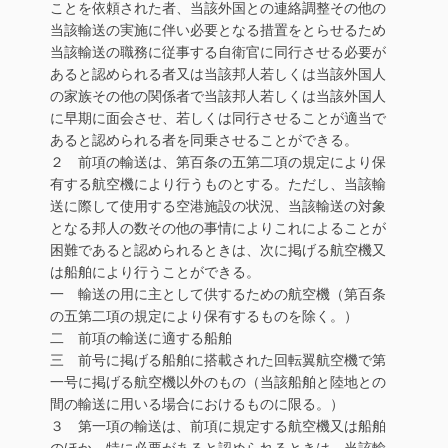
ことを依頼された者、当該外国との連絡調整その他の
当該輸送の実施に伴い必要となる措置をとらせるため
当該輸送の職務に従事する自衛官に同行させる必要が
あると認められる者又は当該邦人若しくは当該外国人
の家族その他の関係者で当該邦人若しくは当該外国人
に早期に面会させ、若しくは同行させることが適当で
あると認められる者を同乗させることができる。
２ 前項の輸送は、第百条の五第二項の規定により保
有する航空機により行うものとする。ただし、当該輸
送に際して使用する空港施設の状況、当該輸送の対象
となる邦人の数その他の事情によりこれによることが
困難であると認められるときは、次に掲げる航空機又
は船舶により行うことができる。
一 輸送の用に主として供するための航空機（第百条
の五第二項の規定により保有するものを除く。）
二 前項の輸送に適する船舶
三 前号に掲げる船舶に搭載された回転翼航空機で第
一号に掲げる航空機以外のもの（当該船舶と陸地との
間の輸送に用いる場合におけるものに限る。）
３ 第一項の輸送は、前項に規定する航空機又は船舶
のほか、特に必要があると認められるときは、当該輸