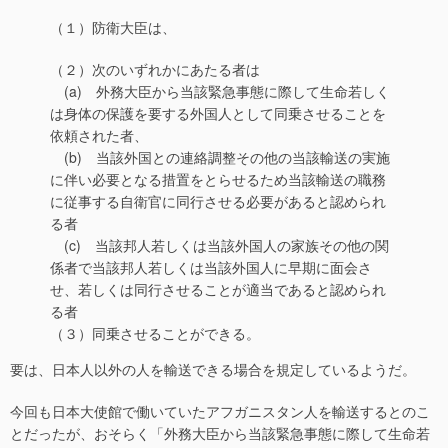
（１）防衛大臣は、
（２）次のいずれかにあたる者は
(a) 外務大臣から当該緊急事態に際して生命若しく
は身体の保護を要する外国人として同乗させることを
依頼された者、
(b) 当該外国との連絡調整その他の当該輸送の実施
に伴い必要となる措置をとらせるため当該輸送の職務
に従事する自衛官に同行させる必要があると認められ
る者
(c) 当該邦人若しくは当該外国人の家族その他の関
係者で当該邦人若しくは当該外国人に早期に面会さ
せ、若しくは同行させることが適当であると認められ
る者
（３）同乗させることができる。
要は、日本人以外の人を輸送できる場合を規定しているようだ。
今回も日本大使館で働いていたアフガニスタン人を輸送するとのこ
とだったが、おそらく「外務大臣から当該緊急事態に際して生命若