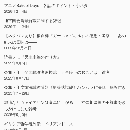
アニメSchool Days 各話のポイント・小ネタ
2026年2月4日
通常国会冒頭解散に関する雑記
2026年1月24日
【ネタバレあり】板倉梓『ガールメイキル』の感想・考察――あの
結末の意味は――
2025年12月21日
読書メモ『民主主義の作り方』
2025年9月5日
令和７年 全国戦没者追悼式 天皇陛下のおことば 雑考
2025年8月17日
令和７年度司法試験問題《短答式試験》ハンムラビ法典 解説付き
2025年7月29日
怠惰なリヴァイアサンは食卓に上がる――神奈川県警の不祥事をき
っかけにした雑考
2025年5月3日
ギリシア哲学者列伝 ペリアンドロス
2025年5月1日