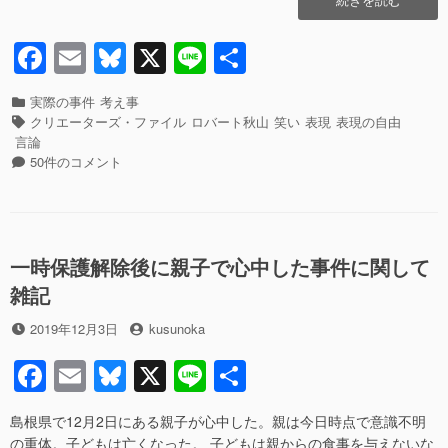
o
バ
ー
F
E
Bl
X
Li
共
k
ト
a
m
u
n
有
秋
山
カ
実際の事件
考え事
c
ail
e
e
の
テ
タ
クリエーターズ・ファイル
ロバート秋山
笑い
表現
表現の自由
ク
ゴ
グ
e
sk
言論
リ
リ
ロ
50件のコメント
b
y
エ
ー
バ
ー
ー
o
タ
ト
o
ー
秋
ズ・
山
一時保護解除後に親子で心中した事件に関して
k
フ
の
雑記
ァ
ク
イ
リ
投
投
2019年12月3日
kusunoka
ル
エ
稿
稿
炎
ー
F
E
Bl
X
Li
共
日
者
上
タ
a
m
u
n
有
騒
ー
動
ズ・
島根県で12月2日にある親子が心中した。親は今日時点で意識不明
c
ail
e
e
に
フ
の重体。子どもは亡くなった。 子どもは親からの食事を与えないな