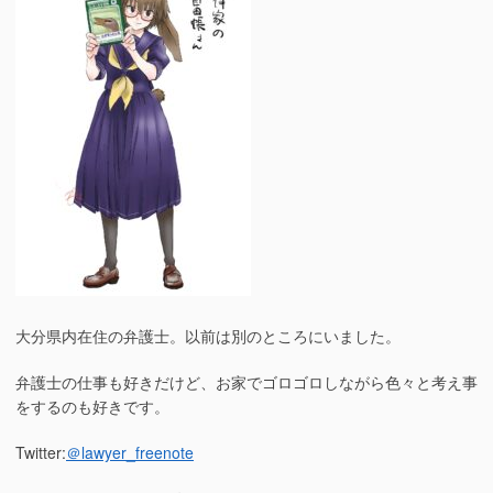
関
で
し
心
て
中
雑
し
記”の
た
事
件
に
関
し
て
雑
記
へ
の
大分県内在住の弁護士。以前は別のところにいました。
弁護士の仕事も好きだけど、お家でゴロゴロしながら色々と考え事
をするのも好きです。
Twitter:
＠lawyer_freenote