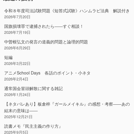
令和８年度司法試験問題《短答式試験》ハンムラビ法典 解説付き
2026年7月20日
国旗損壊罪で逮捕されたら――すぐ相談！
2026年7月19日
中曽根弘文の発言の道義的問題と論理的問題
2026年6月29日
短編
2026年3月22日
アニメSchool Days 各話のポイント・小ネタ
2026年2月4日
通常国会冒頭解散に関する雑記
2026年1月24日
【ネタバレあり】板倉梓『ガールメイキル』の感想・考察――あの
結末の意味は――
2025年12月21日
読書メモ『民主主義の作り方』
2025年9月5日