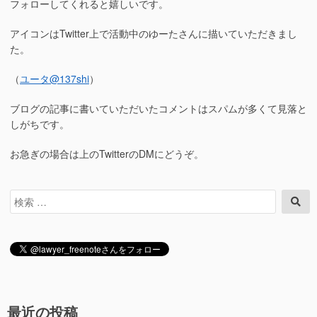
フォローしてくれると嬉しいです。
アイコンはTwitter上で活動中のゆーたさんに描いていただきまし
た。
（
ユータ
@137shi
）
ブログの記事に書いていただいたコメントはスパムが多くて見落と
しがちです。
お急ぎの場合は上のTwitterのDMにどうぞ。
検
検
索
索
対
象:
最近の投稿