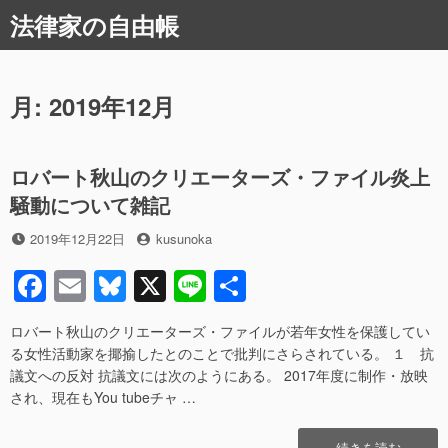
コ
法律家の自由帳
ン
テ
ン
ツ
月:
2019年12月
へ
ス
キ
ロバート秋山のクリエーターズ・ファイル炎上
ッ
騒動について雑記
プ
投
投
2019年12月22日
kusunoka
稿
稿
F
E
Bl
X
Li
共
日
者
a
m
u
n
有
ロバート秋山のクリエーターズ・ファイルが若年女性を保護してい
c
ail
e
e
る女性活動家を揶揄したとのことで批判にさらされている。 １ 抗
e
sk
議文への反対 抗議文には次のようにある。 2017年度に制作・放映
され、現在もYou tubeチャ …
b
y
o
“ロ
続きを読む