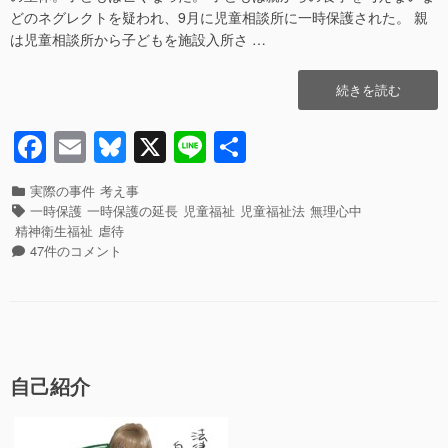
e
sk
つ
ァ
どのネグレクトを疑われ、9月に児童相談所に一時保護された。 親
い
イ
は児童相談所から子どもを施設入所さ …
b
y
て
ル
雑
炎
o
“一
続きを読む
記”の
上
o
時
騒
保
動
F
E
Bl
X
Li
共
k
護
に
a
m
u
n
有
解
つ
除
カ
実際の事件
考え事
い
c
ail
e
e
後
テ
タ
一時保護
一時保護の延長
児童福祉
児童福祉法
無理心中
て
に
ゴ
グ
e
sk
精神衛生福祉
虐待
雑
親
リ
一
47件のコメント
記
b
y
子
ー
時
へ
で
保
の
o
心
護
o
中
解
し
除
k
た
後
自己紹介
事
に
件
親
に
子