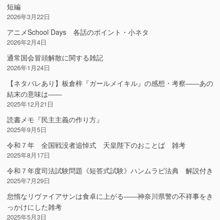
短編
2026年3月22日
アニメSchool Days 各話のポイント・小ネタ
2026年2月4日
通常国会冒頭解散に関する雑記
2026年1月24日
【ネタバレあり】板倉梓『ガールメイキル』の感想・考察――あの
結末の意味は――
2025年12月21日
読書メモ『民主主義の作り方』
2025年9月5日
令和７年 全国戦没者追悼式 天皇陛下のおことば 雑考
2025年8月17日
令和７年度司法試験問題《短答式試験》ハンムラビ法典 解説付き
2025年7月29日
怠惰なリヴァイアサンは食卓に上がる――神奈川県警の不祥事をき
っかけにした雑考
2025年5月3日