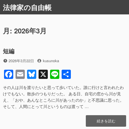
コ
法律家の自由帳
ン
テ
ン
ツ
月:
2026年3月
へ
ス
キ
短編
ッ
プ
投
投
2026年3月22日
kusunoka
稿
稿
F
E
Bl
X
Li
共
日
者
a
m
u
n
有
その人は川を渡りたいと思って歩いていた。誰に行けと言われたわ
c
ail
e
e
けでもない。散歩のつもりだった。 ある日、自宅の窓から川が見
e
sk
え、「おや、あんなところに川があったのか」と不思議に思った。
そして、人間にとって川というものは渡って …
b
y
o
“短
続きを読む
編”の