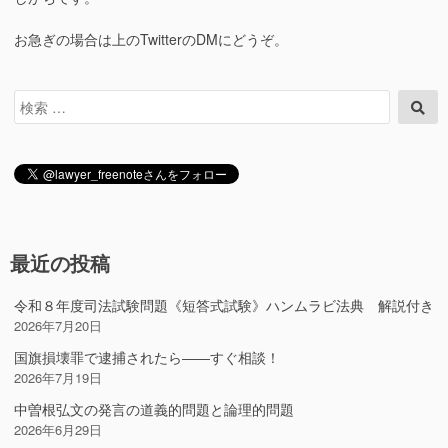
お急ぎの場合は上のTwitterのDMにどうぞ。
検
検
索
索
対
象:
最近の投稿
令和８年度司法試験問題《短答式試験》ハンムラビ法典 解説付き
2026年7月20日
国旗損壊罪で逮捕されたら――すぐ相談！
2026年7月19日
中曽根弘文の発言の道義的問題と論理的問題
2026年6月29日