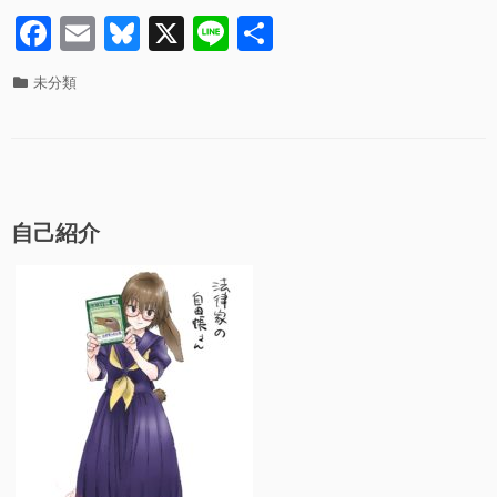
o
F
E
Bl
X
Li
共
k
a
m
u
n
有
カ
未分類
c
ail
e
e
テ
ゴ
e
sk
リ
b
y
ー
o
自己紹介
o
k