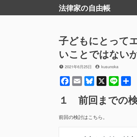
コ
法律家の自由帳
ン
テ
ン
ツ
子どもにとって
へ
ス
いことではない
キ
ッ
投
投
2021年6月25日
kusunoka
プ
稿
稿
F
E
Bl
X
Li
日
者
a
m
u
n
１ 前回までの
c
ail
e
e
e
sk
b
y
前回の検討はこちら。
o