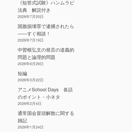
《短答式試験》ハンムラビ
法典 解説付き
2026年7月20日
国旗損壊罪で逮捕されたら
――すぐ相談！
2026年7月19日
中曽根弘文の発言の道義的
問題と論理的問題
2026年6月29日
短編
2026年3月22日
アニメSchool Days 各話
のポイント・小ネタ
2026年2月4日
通常国会冒頭解散に関する
雑記
2026年1月24日