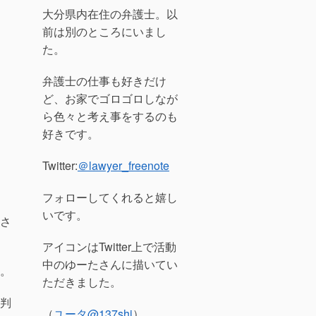
大分県内在住の弁護士。以
前は別のところにいまし
た。
弁護士の仕事も好きだけ
ど、お家でゴロゴロしなが
ら色々と考え事をするのも
好きです。
Twitter:
＠lawyer_freenote
フォローしてくれると嬉し
いです。
さ
アイコンはTwitter上で活動
中のゆーたさんに描いてい
。
ただきました。
判
（
ユータ
@137shi
）