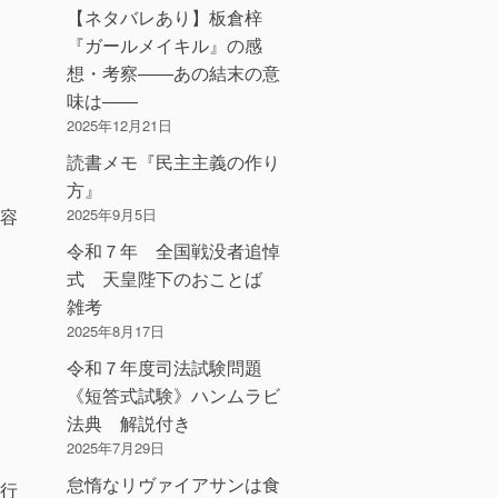
【ネタバレあり】板倉梓
『ガールメイキル』の感
想・考察――あの結末の意
味は――
2025年12月21日
読書メモ『民主主義の作り
方』
容
2025年9月5日
令和７年 全国戦没者追悼
式 天皇陛下のおことば
雑考
2025年8月17日
令和７年度司法試験問題
《短答式試験》ハンムラビ
法典 解説付き
2025年7月29日
怠惰なリヴァイアサンは食
行