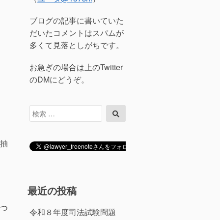
ブログの記事に書いていた
だいたコメントはスパムが
多くて見落としがちです。
お急ぎの場合は上のTwitter
のDMにどうぞ。
検
検
索
索
対
象:
抽
最近の投稿
つ
令和８年度司法試験問題