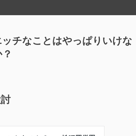
エッチなことはやっぱりいけな
か？
共
有
検討