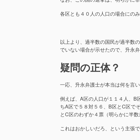
各区とも４０人の人口の場合にのみ
以上より、過半数の国民が過半数の
でいない場合が示せたので、升永弁
疑問の正体？
一応、升永弁護士が本当は何を言い
例えば、A区の人口が１１４人、B
ちA区で５８対５６、B区とC区で
とC区のわずか４票（明らかに半数
これはおかしいだろ、という主張で