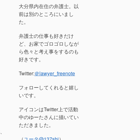
大分県内在住の弁護士。以
前は別のところにいまし
た。
弁護士の仕事も好きだけ
ど、お家でゴロゴロしなが
ら色々と考え事をするのも
好きです。
Twitter:
＠lawyer_freenote
フォローしてくれると嬉し
いです。
アイコンはTwitter上で活動
中のゆーたさんに描いてい
ただきました。
、
（
ユータ
@137shi
）