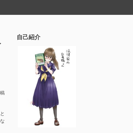
人
自己紹介
稿
と
な