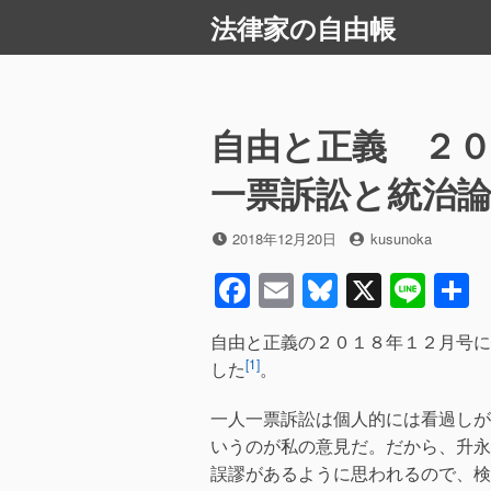
コ
法律家の自由帳
ン
テ
ン
ツ
自由と正義 ２
へ
ス
一票訴訟と統治
キ
ッ
投
投
2018年12月20日
kusunoka
プ
稿
稿
F
E
Bl
X
Li
日
者
a
m
u
n
自由と正義の２０１８年１２月号に
c
ail
e
e
[1]
した
。
e
sk
一人一票訴訟は個人的には看過しが
b
y
いうのが私の意見だ。だから、升永
o
誤謬があるように思われるので、検