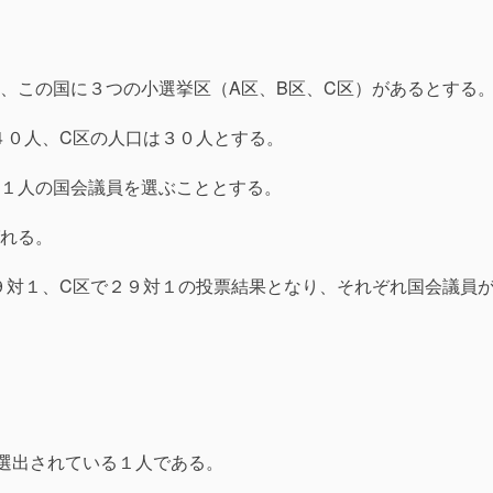
、この国に３つの小選挙区（A区、B区、C区）があるとする
４０人、C区の人口は３０人とする。
１人の国会議員を選ぶこととする。
れる。
９対１、C区で２９対１の投票結果となり、それぞれ国会議員
選出されている１人である。