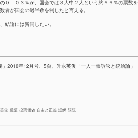
の０．０３％が、国会では３人中２人という約６６％の票数を
数者が国会の過半数を制したと言える。
、結論には賛同したい。
」2018年12月号、5頁、升永英俊「一人一票訴訟と統治論」
共
有
英俊
反証
投票価値
自由と正義
誤解
誤読