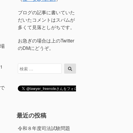
ブログの記事に書いていた
だいたコメントはスパムが
多くて見落としがちです。
お急ぎの場合は上のTwitter
場
のDMにどうぞ。
1
検
検
索
索
対
象:
で
最近の投稿
令和８年度司法試験問題