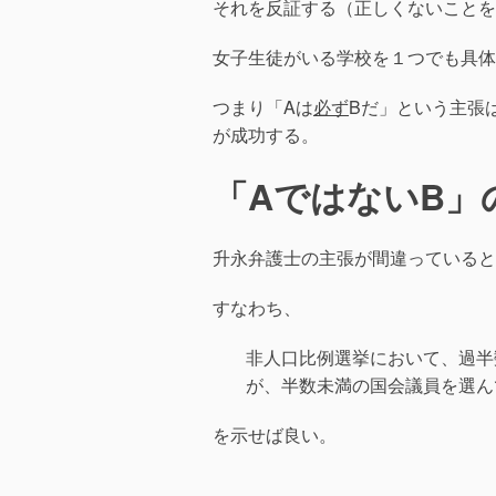
それを反証する（正しくないことを
女子生徒がいる学校を１つでも具体
つまり「Aは
必ず
Bだ」という主張
が成功する。
「AではないB」
升永弁護士の主張が間違っていると
すなわち、
非人口比例選挙において、過半
が、半数未満の国会議員を選ん
を示せば良い。