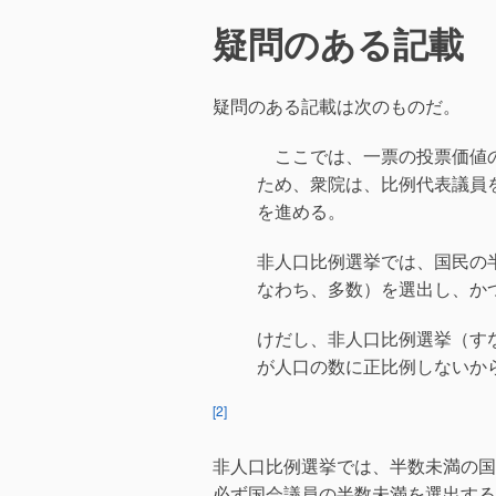
o
疑問のある記載
k
疑問のある記載は次のものだ。
ここでは、一票の投票価値の
ため、衆院は、比例代表議員
を進める。
非人口比例選挙では、国民の
なわち、多数）を選出し、か
けだし、非人口比例選挙（す
が人口の数に正比例しないか
[2]
非人口比例選挙では、半数未満の国
必ず
国会議員の半数未満を選出する