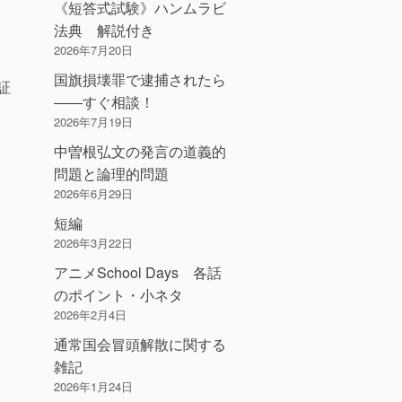
《短答式試験》ハンムラビ
法典 解説付き
2026年7月20日
国旗損壊罪で逮捕されたら
証
――すぐ相談！
2026年7月19日
中曽根弘文の発言の道義的
問題と論理的問題
2026年6月29日
短編
2026年3月22日
アニメSchool Days 各話
のポイント・小ネタ
2026年2月4日
通常国会冒頭解散に関する
雑記
2026年1月24日