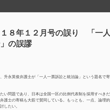
０１８年１２月号の誤り 「一
論」の誤謬
共
有
、升永英俊弁護士が「一人一票訴訟と統治論」という題名で寄
たい問題であり、日本は全国一区の比例代表制を採用すべきだ
弁護士の寄稿も大筋で賛同している。もっとも、一点、論理的
討したい。