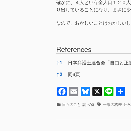
確かに、４人という全人口１２０人
り出していることになり、まさに少
なので、おかしいことはおかしいし
References
References
↑
1
日本弁護士連合会「自由と正義
↑
2
同6頁
F
E
Bl
X
Li
a
m
u
n
カ
タ
日々のこと
調べ物
一票の格差
升永
c
ail
e
e
テ
グ
ゴ
e
sk
リ
b
y
ー