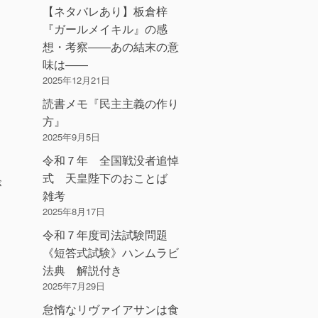
【ネタバレあり】板倉梓
『ガールメイキル』の感
想・考察――あの結末の意
。
味は――
2025年12月21日
読書メモ『民主主義の作り
方』
2025年9月5日
令和７年 全国戦没者追悼
式 天皇陛下のおことば
が
雑考
2025年8月17日
令和７年度司法試験問題
《短答式試験》ハンムラビ
法典 解説付き
2025年7月29日
怠惰なリヴァイアサンは食