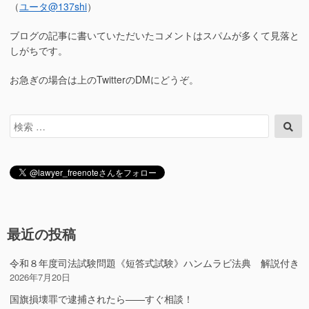
（
ユータ
@137shi
）
ブログの記事に書いていただいたコメントはスパムが多くて見落と
しがちです。
お急ぎの場合は上のTwitterのDMにどうぞ。
検
検
索
索
対
象:
最近の投稿
令和８年度司法試験問題《短答式試験》ハンムラビ法典 解説付き
2026年7月20日
国旗損壊罪で逮捕されたら――すぐ相談！