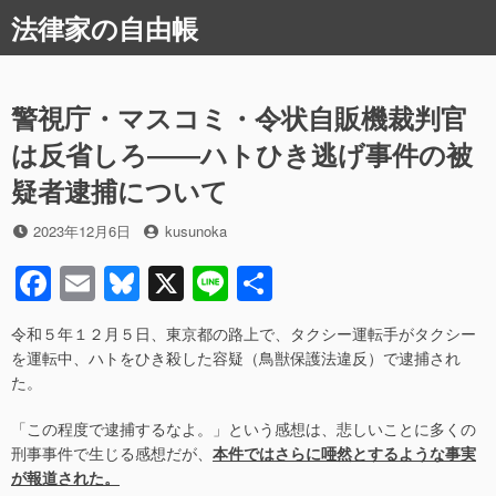
コ
法律家の自由帳
ン
テ
ン
ツ
警視庁・マスコミ・令状自販機裁判官
へ
は反省しろ――ハトひき逃げ事件の被
ス
キ
疑者逮捕について
ッ
プ
投
投
2023年12月6日
kusunoka
稿
稿
F
E
Bl
X
Li
共
日
者
a
m
u
n
有
令和５年１２月５日、東京都の路上で、タクシー運転手がタクシー
c
ail
e
e
を運転中、ハトをひき殺した容疑（鳥獣保護法違反）で逮捕され
e
sk
た。
b
y
「この程度で逮捕するなよ。」という感想は、悲しいことに多くの
o
刑事事件で生じる感想だが、
本件ではさらに唖然とするような事実
が報道された。