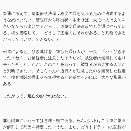
普通に考えて、鳥獣保護法違反程度の罪を免れるために逃走するよ
うな奴はいない。警視庁から呼出状一本出せば、大抵の人は文句を
言いながらも出頭するだろう。道路交通法違反でも普通にやってい
る手続を省略して、「どうして逃走のおそれがある」と判断できる
だろう？（いや、できない。）
報道によると、ひき逃げを目撃した通行人が、一度、「ハトひきま
したよね？」と被疑者に注意したそうだが、被疑者は無視して走り
去ったそうだ。ただ、このことをもって、被疑者が逃走する人間だ
と判断できない。そこらへんの通行人が注意したのを無視した程度
で、捜査機関の呼出状を無視すると判断するのには、大きな飛躍が
ある。
したがって、
逃亡のおそれはない。
罪証隠滅にいたっては意味不明である。死んだハトはご丁寧に獣医
が解剖して死因を特定したそうだ。また、どうもドラレコの記録が