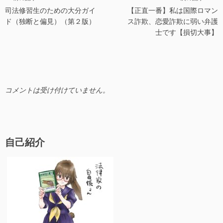
o
司法修習生のための大分ガイ
【正直一番】私は国際ロマン
稿
k
ド（独断と偏見）（第２版）
ス詐欺、恋愛詐欺に弱い弁護
ナ
士です【損切大事】
ビ
ゲ
ー
シ
コメントは受け付けていません。
ョ
ン
自己紹介