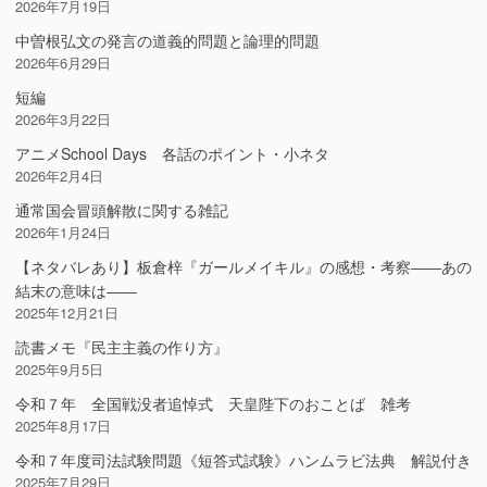
2026年7月19日
中曽根弘文の発言の道義的問題と論理的問題
2026年6月29日
短編
2026年3月22日
アニメSchool Days 各話のポイント・小ネタ
2026年2月4日
通常国会冒頭解散に関する雑記
2026年1月24日
【ネタバレあり】板倉梓『ガールメイキル』の感想・考察――あの
結末の意味は――
2025年12月21日
読書メモ『民主主義の作り方』
2025年9月5日
令和７年 全国戦没者追悼式 天皇陛下のおことば 雑考
2025年8月17日
令和７年度司法試験問題《短答式試験》ハンムラビ法典 解説付き
2025年7月29日