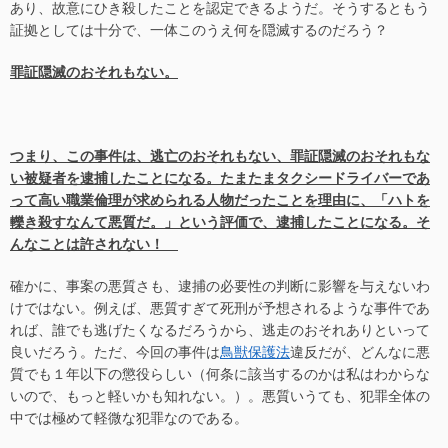
あり、故意にひき殺したことを認定できるようだ。そうするともう
証拠としては十分で、一体このうえ何を隠滅するのだろう？
罪証隠滅のおそれもない。
つまり、この事件は、逃亡のおそれもない、罪証隠滅のおそれもな
い被疑者を逮捕したことになる。たまたまタクシードライバーであ
って高い職業倫理が求められる人物だったことを理由に、「ハトを
轢き殺すなんて悪質だ。」という評価で、逮捕したことになる。そ
んなことは許されない！
確かに、事案の悪質さも、逮捕の必要性の判断に影響を与えないわ
けではない。例えば、悪質すぎて死刑が予想されるような事件であ
れば、誰でも逃げたくなるだろうから、逃走のおそれありといって
良いだろう。ただ、今回の事件は
鳥獣保護法
違反だが、どんなに悪
質でも１年以下の懲役らしい（何条に該当するのかは私はわからな
いので、もっと軽いかも知れない。）。悪質いうても、犯罪全体の
中では極めて軽微な犯罪なのである。