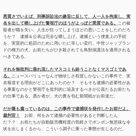
悪質さでいえば、刑事訴訟法の趣旨に反して、人一人を拘束し、実
名を出して晒し上げた警視庁のほうがよっぽど悪質である。
この被
疑者が職を失い、人生が狂ってしまうほどの悪いことをしたのだろ
うか？ 逮捕＆公表は完全な晒し上げ。逮捕という捜査上の手続
を、実質的に処罰のために用いたに等しい蛮行。中世ジャップラン
ドの権力の犬。お前たちがひき殺されても鳥獣保護法を適用される
べきである。
それを無批判に垂れ流したマスコミも紛うことなくマスゴミであ
る。
ニュースバリューなんぞ物珍しさ程度しかないこの事件で、実
名報道する理由がどこにあったのか？ そもそも逮捕の必要性があ
る事案なのかと警視庁を批判的に追及するべきが公器たるお前たち
の仕事である。愚か者が。犬の糞を包む新聞紙がお前達だ。
だが最も腐っているのは、この事件で逮捕状を発付したお前だよ。
裁判官！
お前、何をみて逮捕の必要性があると判断したん
だ？？ お前たちが自動販売機程度の気軽さでポンポン無意味な令
状を出しまくるから、こういう調子に乗った事態が生じるのだ。