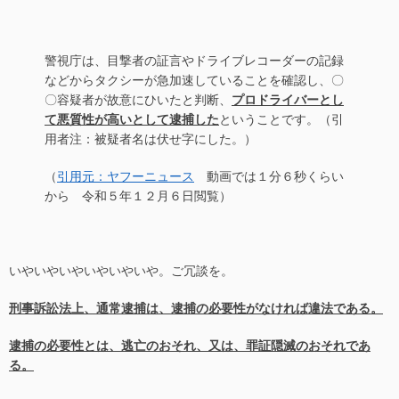
o
k
警視庁は、目撃者の証言やドライブレコーダーの記録
などからタクシーが急加速していることを確認し、〇
〇容疑者が故意にひいたと判断、
プロドライバーとし
て悪質性が高いとして逮捕した
ということです。（引
用者注：被疑者名は伏せ字にした。）
（
引用元：ヤフーニュース
動画では１分６秒くらい
から 令和５年１２月６日閲覧）
いやいやいやいやいやいや。ご冗談を。
刑事訴訟法上、通常逮捕は、逮捕の必要性がなければ違法である。
逮捕の必要性とは、逃亡のおそれ、又は、罪証隠滅のおそれであ
る。