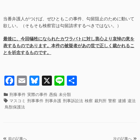
当番弁護人がつけば、ぜひともこの事件、勾留阻止のために動いて
欲しい。（そもそも検察官は勾留請求するべきではない。）
最後に、今回犠牲になられたカワラバトに対し衷心より哀悼の意を
表するものであります。本件の被疑者があの世で正しく裁かれるこ
とを祈念するものです。
F
E
Bl
X
Li
共
a
m
u
n
有
カ
刑事事件
実際の事件
愚痴
未分類
c
ail
e
e
テ
タ
マスコミ
刑事事件
刑事弁護
刑事訴訟法
検察
裁判所
警察
逮捕
違法
ゴ
グ
e
sk
鳥獣保護法
リ
b
y
ー
o
投
前の記事へ
次の記事へ