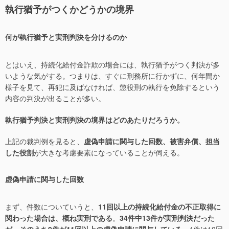
執行猶予がつくかどうかの境界
何が執行猶予と実刑判決を分けるのか
とはいえ、持続化給付金詐欺の場合には、執行猶予がつく判決が多
いような気がする。つまりは、すぐに刑務所に行かずに、何年間か
様子を見て、再犯に及ばなければ、懲役刑の執行を免除するという
内容の判決が出ることが多い。
執行猶予判決と実刑判決の境界はどのあたりだろうか。
上記の裁判例を見ると、
虚偽申請に関与した回数、被害弁償、担当
した役割
が大きな考慮要素になっていることが伺える。
虚偽申請に関与した回数
まず、件数についていうと、
11回以上の持続化給付金の不正取得に
関わった場合は、概ね実刑である
。
34件中13件が実刑判決だった