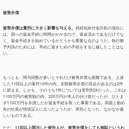
被害弁償
被害弁償は量刑に大きく影響を与える。
持続化給付金詐欺の場合に
は、国への返金手続に時間がかかるので、返金済みであるだけでな
く、返金手続きを始めているかどうかも重要な点のようだ。執行猶
予判決のためには、早めに返すための手続をするに越したことはな
い。
もっとも、関与回数が多いとそれだけ被害弁償も困難である。上述
した11回以上の案件10件の内、全額被害弁償の見込があるのは2件
に留まる。しかも、そのうち1件については実刑判決だった。これは
1100万円の被害額の内、220万円が本人の分け前だったが、ひとま
ず1100万円を弁償したか返金手続を取った事案である。両親と勤め
先の社長が情状証人に立ったようだが、実刑となった。なかなか厳
しいものである。
ただ、
11回以上関与した被告人が、被害弁償をしても無駄というわ