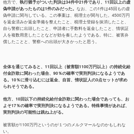
他方で、
執行猶予がついた判決は34件中21件であり、11回以上の虚
偽申請があったものは1件のみだった。
なお、この1件は45回もの虚
偽申請に関与している。この事案は、税理士が関与した。4500万円
を返金済みか返金準備を整えたこと、税理士登録を抹消したこと、
自ら警察に出頭したこと、申請者に手数料を返金したこと、情状証
人を複数用意したことなどが効を奏したようである。特に、被害弁
償したことと、警察への出頭が大きかったと思う。
全体を通じてみると、11回以上（被害額1100万円以上）の持続化給
付金詐欺に関わった場合、90％の確率で実刑判決になるようであ
る。10％に滑り込むには返金、自首、情状証人の3点セットが求め
られそうである。
他方、10回以下の持続化給付金詐欺に関わった場合であっても、お
よそ17％の確率で実刑判決になるようである。特殊事情があれば、
実刑判決の可能性は跳ね上がる。
被害額が1100万円というのが１つのメルクマールなのかもしれな
い。