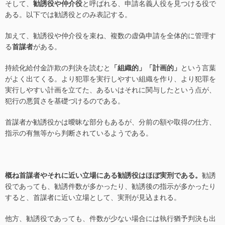
そして、
勧誘役や仲介役
と呼ばれる、申請名義人役を見つける役で
ある。以下では勧誘役とのみ表記する。
加えて、勧誘役や仲介役を束ね、複数の虚偽申請を全体的に管理す
る
首謀者
がある。
持続化給付金詐欺の判決を読むと
「組織的」「計画的」
という言葉
がよく出てくる。より犯罪を実行しやすい組織を作り、より犯罪を
実行しやすい計画を立てた、あるいはそれに関与したという点が、
犯行の悪質さを基礎づけるのである。
首謀者か勧誘役かは曖昧な部分もあるが、分前の額や取得の仕方、
指示の有無等から判断されているようである。
概ね首謀者やそれに近い立場にある勧誘役はほぼ実刑である。
勧誘
役であっても、勧誘件数が多かったり、勧誘後の指示が多かったり
すると、首謀者に近い立場として、実刑が見込まれる。
他方、勧誘役であっても、件数が少ない場合には執行猶予判決も出