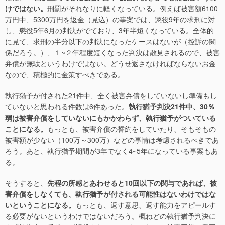
けではない。
刑罰がそれなりに軽くなっている。例えば被害額6100
万円中、5300万円を返金（見込）の事案では、懲役9年の求刑に対
し、懲役5年6月の判決がでており、3年半短くなっている。全体的
に見て、求刑の半分以下の判決になったケースはないが（控訴の関
係だろう。）、１~２年程度短くなった判決は散見されるので、被害
弁償が無駄というわけではない。どうせ返さなければならないお金
なので、積極的に金策すべきである。
執行猶予が付された21件中、全く被害弁償をしていないし準備もし
ていないと思われる件数は6件あった。
執行猶予判決21件中、30％
弱は被害弁償をしていないにもかかわらず、執行猶予がついている
ことになる。
もっとも、被害弁償の誓約をしていたり、そもそもの
被害額が少ない（100万～300万）などの事情は考慮されるべきであ
ろう。あと、執行猶予期間が3年でなく4~5年になっている事案もあ
る。
そうすると、
先程の所感とあわせると10回以下の関与であれば、被
害弁償をしなくても、執行猶予が付される可能性はないわけではな
いということになる。
もっとも、返す意思、返す能力をアピールす
る必要がないというわけではないだろう。概ねどの執行猶予判決に