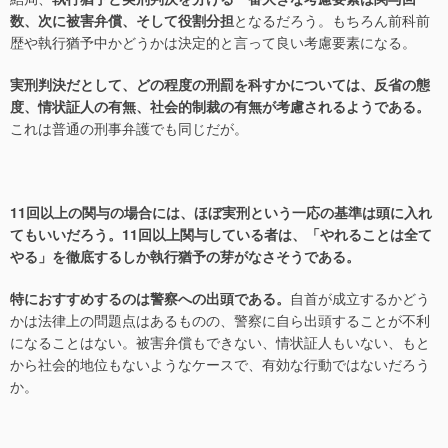
数、次に被害弁償、そして役割分担
となるだろう。もちろん前科前
歴や執行猶予中かどうかは決定的と言って良い考慮要素になる。
実刑判決だとして、どの程度の刑罰を科すかについては、反省の態
度、情状証人の有無、社会的制裁の有無が考慮されるようである。
これは普通の刑事弁護でも同じだが。
11回以上の関与の場合には、ほぼ実刑という一応の基準は頭に入れ
てもいいだろう。11回以上関与している者は、「やれることは全て
やる」を徹底するしか執行猶予の芽がなさそうである。
特におすすめするのは警察への出頭である。
自首が成立するかどう
かは法律上の問題点はあるものの、警察に自ら出頭することが不利
になることはない。被害弁償もできない、情状証人もいない、もと
から社会的地位もないようなケースで、有効な行動ではないだろう
か。