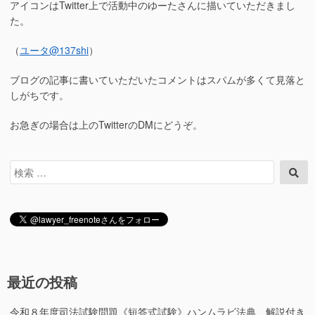
アイコンはTwitter上で活動中のゆーたさんに描いていただきまし
た。
（
ユータ
@137shi
）
ブログの記事に書いていただいたコメントはスパムが多くて見落と
しがちです。
お急ぎの場合は上のTwitterのDMにどうぞ。
検
検
索
索
対
象:
最近の投稿
令和８年度司法試験問題《短答式試験》ハンムラビ法典 解説付き