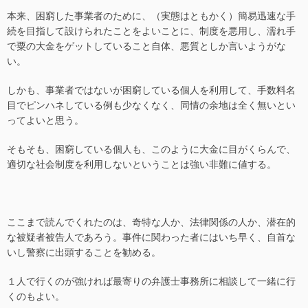
本来、困窮した事業者のために、（実態はともかく）簡易迅速な手
続を目指して設けられたことをよいことに、制度を悪用し、濡れ手
で粟の大金をゲットしていること自体、悪質としか言いようがな
い。
しかも、事業者ではないが困窮している個人を利用して、手数料名
目でピンハネしている例も少なくなく、同情の余地は全く無いとい
ってよいと思う。
そもそも、困窮している個人も、このように大金に目がくらんで、
適切な社会制度を利用しないということは強い非難に値する。
ここまで読んでくれたのは、奇特な人か、法律関係の人か、潜在的
な被疑者被告人であろう。事件に関わった者にはいち早く、自首な
いし警察に出頭することを勧める。
１人で行くのが強ければ最寄りの弁護士事務所に相談して一緒に行
くのもよい。