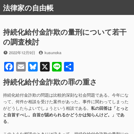
コ
法律家の自由帳
ン
テ
ン
ツ
持続化給付金詐欺の量刑について若干
へ
の調査検討
ス
キ
投
投
2022年12月9日
kusunoka
ッ
稿
稿
プ
F
E
Bl
X
Li
共
日
者
a
m
u
n
有
持続化給付金詐欺の罪の重さ
c
ail
e
e
e
sk
持続化給付金詐欺の問題は比較的深刻な社会問題である。今年にな
b
y
って、何件か相談を受けた案件があった。事件に関わってしまった
がどうしたらよいでしょうという相談である。
私の回答は「とっと
o
と自首すべし。自首が認められるかどうかは知らんけど。」であ
o
る
。
k
このような相談のときには決まって、持続化給付金詐欺の量刑につ