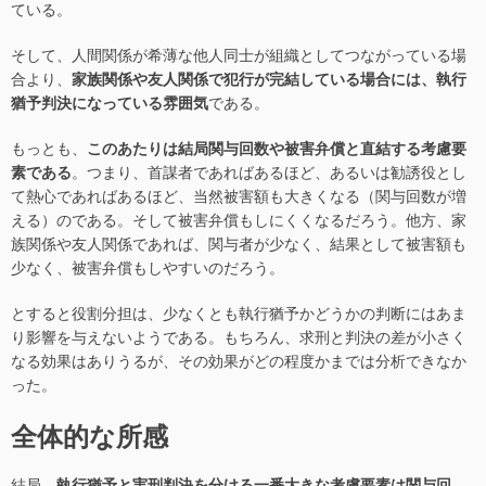
ている。
そして、人間関係が希薄な他人同士が組織としてつながっている場
合より、
家族関係や友人関係で犯行が完結している場合には、執行
猶予判決になっている雰囲気
である。
もっとも、
このあたりは結局関与回数や被害弁償と直結する考慮要
素である
。つまり、首謀者であればあるほど、あるいは勧誘役とし
て熱心であればあるほど、当然被害額も大きくなる（関与回数が増
える）のである。そして被害弁償もしにくくなるだろう。他方、家
族関係や友人関係であれば、関与者が少なく、結果として被害額も
少なく、被害弁償もしやすいのだろう。
とすると役割分担は、少なくとも執行猶予かどうかの判断にはあま
り影響を与えないようである。もちろん、求刑と判決の差が小さく
なる効果はありうるが、その効果がどの程度かまでは分析できなか
った。
全体的な所感
結局、
執行猶予と実刑判決を分ける一番大きな考慮要素は関与回