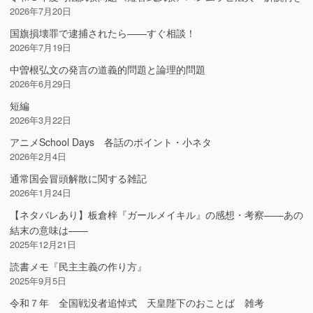
2026年7月20日
国旗損壊罪で逮捕されたら――すぐ相談！
2026年7月19日
中曽根弘文の発言の道義的問題と論理的問題
2026年6月29日
短編
2026年3月22日
アニメSchool Days 各話のポイント・小ネタ
2026年2月4日
通常国会冒頭解散に関する雑記
2026年1月24日
【ネタバレあり】板倉梓『ガールメイキル』の感想・考察――あの
結末の意味は――
2025年12月21日
読書メモ『民主主義の作り方』
2025年9月5日
令和７年 全国戦没者追悼式 天皇陛下のおことば 雑考