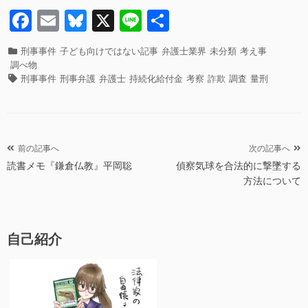
F
E
Bl
X
Li
共
a
m
u
n
有
カ
刑事事件
子ども向けではない記事
弁護士業界
未分類
考え事
c
ail
e
e
テ
調べ物
ゴ
タ
e
sk
刑事事件
刑事弁護
弁護士
持続化給付金
考察
詐欺
調査
量刑
リ
グ
b
y
ー
o
o
投
前の記事へ
次の記事へ
読書メモ『鎌倉仏教』平岡聡
偵察気球を合法的に撃墜する
稿
k
方法について
ナ
ビ
ゲ
自己紹介
ー
シ
ョ
ン