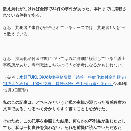
数え漏れがなければ全部で34件の事件があった。本日までに搭載さ
れている件数である。
なお、共犯者の事件が併合されているケースでは、共犯者1人を1件
と数えている。
なお、持続化給付金詐欺については既に詳細に検討している弁護士
事務所があり、専門職はこちらのほうが参考になるかもしれない。
（参考：
水野FUKUOKA法律事務所様「続報 持続化給付金詐欺 の
判決まとめ14 100件突破 持続化給付金判例百選なるか」
令和4年
12月9日閲覧）
私のこの記事は、どちらかというと私の主観が混じった所感程度の
文章である。なるべく分かりやすく書くことも心がけた。
そのため、この記事を参照した結果、何らかの不利益が生じたとし
ても、私は一切責任を負わない。それを前提に読んでいただきた