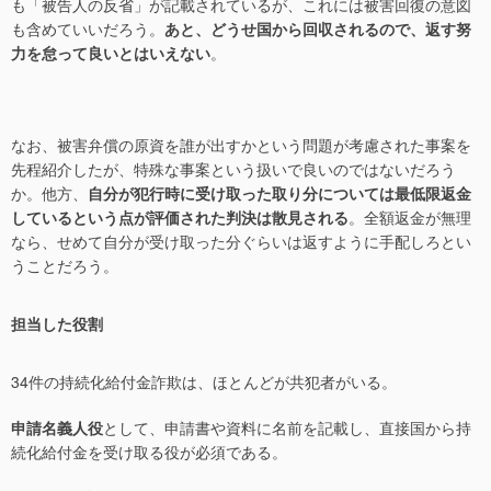
も「被告人の反省」が記載されているが、これには被害回復の意図
も含めていいだろう。
あと、どうせ国から回収されるので、返す努
力を怠って良いとはいえない
。
なお、被害弁償の原資を誰が出すかという問題が考慮された事案を
先程紹介したが、特殊な事案という扱いで良いのではないだろう
か。他方、
自分が犯行時に受け取った取り分については最低限返金
しているという点が評価された判決は散見される
。全額返金が無理
なら、せめて自分が受け取った分ぐらいは返すように手配しろとい
うことだろう。
担当した役割
34件の持続化給付金詐欺は、ほとんどが共犯者がいる。
申請名義人役
として、申請書や資料に名前を記載し、直接国から持
続化給付金を受け取る役が必須である。