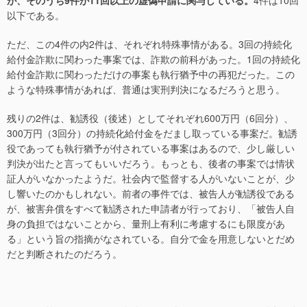
が、そのうち9件が11回以上の虚偽申請に関与している。
4件は10回
以下である。
ただ、この4件の内2件は、それぞれ特殊事情がある。3回の持続化
給付金詐欺に関わった事案では、詐欺の前科があった。1回の持続化
給付金詐欺に関わっただけの事案も執行猶予中の再犯だった。この
ような特殊事情があれば、普通は実刑判決になるだろうと思う。
残りの2件は、勧誘役（後述）としてそれぞれ600万円（6回分）、
300万円（3回分）の持続化給付金をだまし取っている事案だ。勧誘
役であっても執行猶予が付されている事案はあるので、少し厳しい
判決が出たと言ってもいいだろう。もっとも、後者の事案では情状
証人がいなかったようだ。社会内で監督する人がいないことが、少
し響いたのかもしれない。前者の事件では、被告人が勧誘役である
が、被害弁償をすべて勧誘された申請者が行っており、「被告人自
身の負担ではないことから、量刑上有利に考慮するにも限度があ
る」という旨の指摘がなされている。自分で金を用意しないとだめ
だと判断されたのだろう。