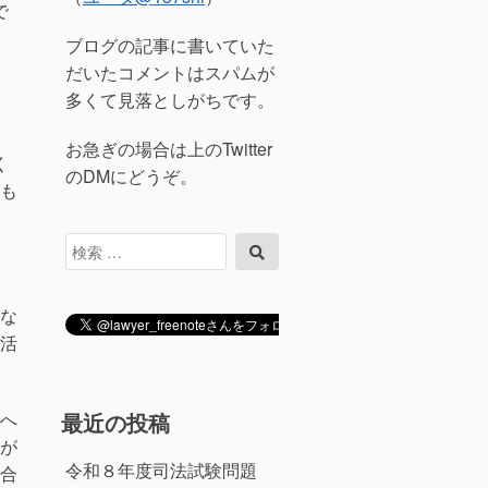
で
ブログの記事に書いていた
だいたコメントはスパムが
多くて見落としがちです。
お急ぎの場合は上のTwitter
く
のDMにどうぞ。
も
検
検
索
索
対
象:
な
活
へ
最近の投稿
が
令和８年度司法試験問題
合