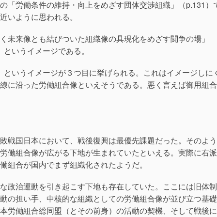
の「労働条件の維持・向上をめざす団体交渉組織」（p.131）
近いように思われる。
く未来像とも結びついた組織像の具現化をめざす闘争の場」
体」というイメージである。
36）というイメージが３つ目に挙げられる。これはイメージしに
線に沿った労働組合像といえそうである。悪く言えば御用組合
敗戦国日本において、戦後復興は最優先課題だった。そのよう
労働組合像が広がる下地が生まれていたといえる。実際に右派
働組合が国内でまず組織化されたようだ。
な政治運動を引き起こす下地も存在していた。ここには旧体制
動の担い手、中核的な組織としての労働組合像が並び立つ基礎
本労働組合総同盟（とその前身）の活動の契機、そして戦後に