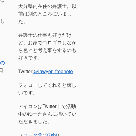
大分県内在住の弁護士。以
前は別のところにいまし
し
た。
弁護士の仕事も好きだけ
ど、お家でゴロゴロしなが
ら色々と考え事をするのも
好きです。
の
日
Twitter:
＠lawyer_freenote
フォローしてくれると嬉し
いです。
アイコンはTwitter上で活動
中のゆーたさんに描いてい
ただきました。
（
ユータ
@137shi
）