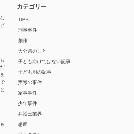
カテゴリー
な
TIPS
ピ
刑事事件
創作
大分県のこと
も
子ども向けではない記事
だ
子ども用の記事
を
で
実際の事件
と
家事事件
少年事件
弁護士業界
も
愚痴