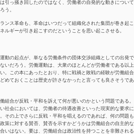
は引っ掻き回したのではなく、労働者の自発的な動きについて
ろう。
ランス革命も、革命はいつだって組織化された集団が巻き起こ
ネルギーが引き起こすのだということを思い起こさせる。
運動の起点が、単なる労働条件の団体交渉組織としての出発で
ないだろう。労働運動は、大衆のほとんどが労働者である以上
い。この本にあったとおり、特に戦禍と敗戦の経験が労働組合
どめておくことは歴史が許さなかったと言っても良さそうであ
働組合が反戦・平和を訴えて何が悪いのかという問題である。
い社会においては、労働者の待遇改善といった現実的な要求に
。その上でさらに反戦・平和を唱えるのであれば、何の問題も
政策に対する賛否、賛否を示すかどうかは労働組合の自主的な
合いはない。要は、労働組合は政治性を持つことを非難される