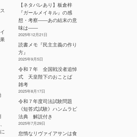
【ネタバレあり】板倉梓
ス
『ガールメイキル』の感
想・考察――あの結末の意
味は――
イ
2025年12月21日
果
読書メモ『民主主義の作り
方』
2025年9月5日
令和７年 全国戦没者追悼
式 天皇陛下のおことば
雑考
2025年8月17日
働
令和７年度司法試験問題
《短答式試験》ハンムラビ
側
法典 解説付き
2025年7月29日
、
に
怠惰なリヴァイアサンは食