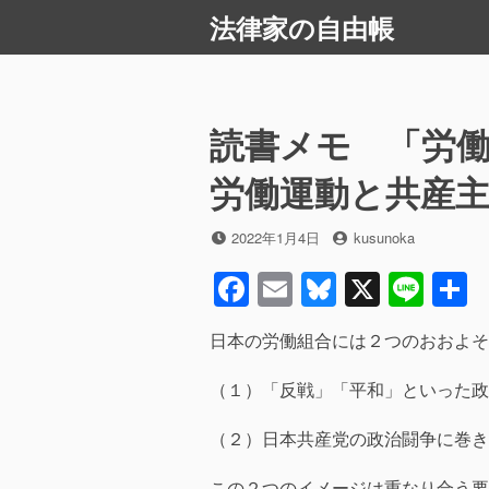
コ
法律家の自由帳
ン
テ
ン
ツ
読書メモ 「労
へ
ス
労働運動と共産
キ
ッ
投
投
2022年1月4日
kusunoka
プ
稿
稿
F
E
Bl
X
Li
日
者
a
m
u
n
日本の労働組合には２つのおおよそ
c
ail
e
e
e
sk
（１）「反戦」「平和」といった政
b
y
（２）日本共産党の政治闘争に巻き
o
この２つのイメージは重なり合う要