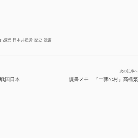
共
有
合
感想
日本共産党
歴史
読書
次の記事へ
戦国日本
読書メモ 『土葬の村』高橋繁