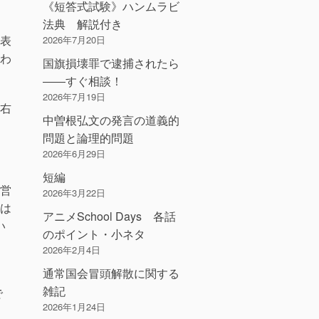
《短答式試験》ハンムラビ
法典 解説付き
表
2026年7月20日
わ
国旗損壊罪で逮捕されたら
――すぐ相談！
2026年7月19日
右
中曽根弘文の発言の道義的
問題と論理的問題
2026年6月29日
短編
営
2026年3月22日
は
アニメSchool Days 各話
い
のポイント・小ネタ
2026年2月4日
通常国会冒頭解散に関する
雑記
で
2026年1月24日