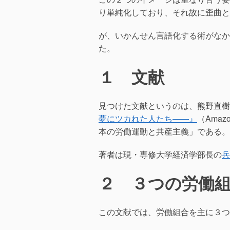
o
り単純化しており、それ故に歪曲と
k
が、いかんせん言語化する術がなか
た。
１ 文献
見つけた文献というのは、熊野直樹
夢にツカれた人たち――』
（Ama
本の労働運動と共産主義」である。
著者は現・専修大学経済学部長の
兵
２ ３つの労働
この文献では、労働組合を主に３つ