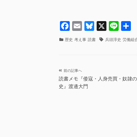
F
E
Bl
X
Li
a
m
u
n
カ
タ
歴史
考え事
読書
兵頭淳史
労働組
c
ail
e
e
テ
グ
ゴ
e
sk
リ
b
y
ー
投
前の記事へ
o
読書メモ『倭寇・人身売買・奴隷の
o
稿
史』渡邊大門
k
ナ
ビ
ゲ
ー