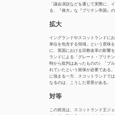
「議会演説などを通じて実際に、イ
る、『偉大』な『ブリテン帝国』の構
拡大
イングランドやスコットランドにお
単位を包含する領域」という意味を含
に、英国における宗教改革の影響を
ランドによる「グレート・ブリテン
時から批判はあったものの）「ブル
れていたという留保が必要である。
に強まる一方、スコットランドでは
なるのは、こうした背景がある。
対等
この状況は、スコットランド王ジェ