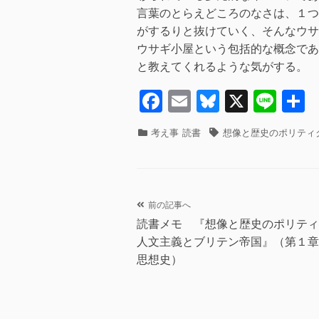
言葉のとらえどころのなさは、１つ
がするりと抜けていく、そんなウサ
ウサギ小屋という包括的な概念であ
と教えてくれるような気がする。
F
E
Bl
X
Li
a
m
u
n
カ
タ
考え事
読書
想像と歴史のポリティ
c
ail
e
e
テ
グ
ゴ
e
sk
リ
b
y
ー
投
前の記事へ
o
読書メモ 『想像と歴史のポリティ
o
稿
人文主義とブリテン帝国』（第１章
k
思想史）
ナ
ビ