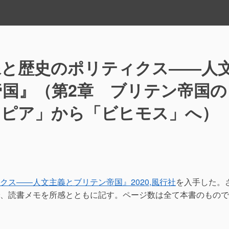
像と歴史のポリティクス――人
国』（第2章 ブリテン帝国の
トピア」から「ビヒモス」へ）
共
有
ス――人文主義とブリテン帝国』2020,風行社
を入手した。
、読書メモを所感とともに記す。ページ数は全て本書のもので