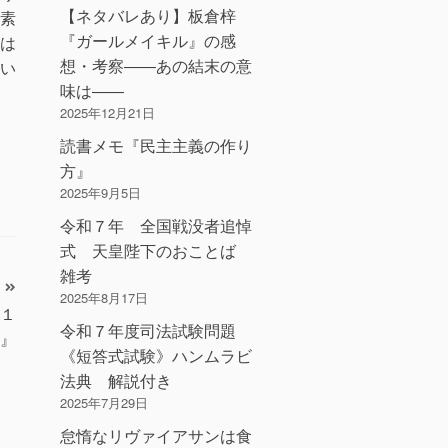
【ネタバレあり】板倉梓
素
『ガールメイキル』の感
は
想・考察――あの結末の意
い
味は――
2025年12月21日
読書メモ『民主主義の作り
方』
2025年9月5日
令和７年 全国戦没者追悼
式 天皇陛下のおことば
雑考
2025年8月17日
１
令和７年度司法試験問題
』
《短答式試験》ハンムラビ
法典 解説付き
2025年7月29日
怠惰なリヴァイアサンは食