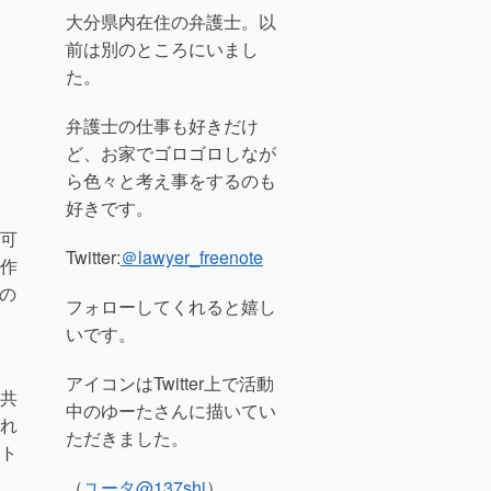
大分県内在住の弁護士。以
前は別のところにいまし
」
た。
弁護士の仕事も好きだけ
ど、お家でゴロゴロしなが
ら色々と考え事をするのも
好きです。
可
Twitter:
＠lawyer_freenote
作
の
フォローしてくれると嬉し
いです。
アイコンはTwitter上で活動
共
中のゆーたさんに描いてい
れ
ただきました。
ト
（
ユータ
@137shi
）