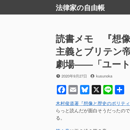
コ
法律家の自由帳
ン
テ
ン
ツ
読書メモ 『想
へ
ス
主義とブリテン帝
キ
劇場――「ユー
ッ
プ
投
投
2020年9月27日
kusunoka
稿
稿
F
E
Bl
X
Li
日
者
a
m
u
n
木村俊道著『想像と歴史のポリティク
c
ail
e
e
らっと読んだが面白そうだったので
e
sk
る。
b
y