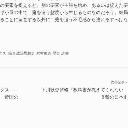
の要素を捉えると、別の要素が主張を始め、あるいは捉えた要
ギ小屋の中で二兎を追う態度から生じるものなのだろう。結局
ることに留意する以外に二兎を追う不毛感から逃れるすべはな
共
有
クス
感想
政治思想史
木村俊道
歴史
読書
次の記事へ
クス――
下川耿史監修『教科書が教えてくれない 
 帝国の
８禁の日本史