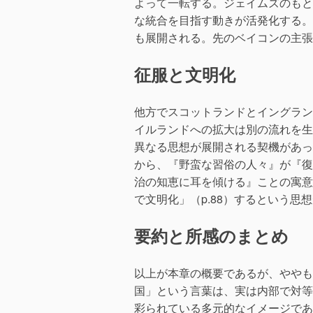
よって一転する。ジェイムズのもと
な統合を目指す動きが活発化する。
も展開される。先のベイコンの主張
征服と文明化
他方でスコットランドとイングラン
イルランドへの拡大は別の流れを生
異なる思想が展開される契機があっ
から、『野蛮な習俗の人々』が『復
治の知恵に耳を傾ける』ことの寓意
で文明化」（p.88）するという思
要約と所感のまとめ
以上が本章の概要であるが、ややも
国」という言葉は、実は内部で対等
彩られている多元的なイメージであ