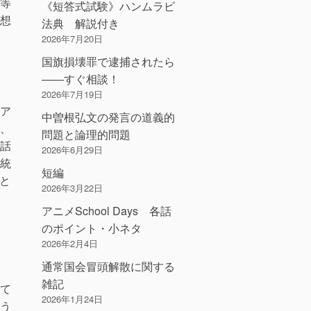
等
《短答式試験》ハンムラビ
想
法典 解説付き
2026年7月20日
国旗損壊罪で逮捕されたら
――すぐ相談！
2026年7月19日
ア
中曽根弘文の発言の道義的
、
問題と論理的問題
話
2026年6月29日
統
短編
と
2026年3月22日
アニメSchool Days 各話
のポイント・小ネタ
2026年2月4日
通常国会冒頭解散に関する
雑記
て
2026年1月24日
う