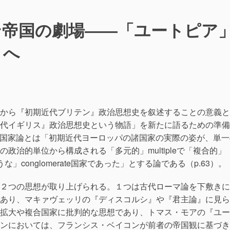
ン帝国の劇場――「ユートピア
」へ
から『初期近代ブリテン』政治思想史を叙述することの意義と
代イギリス』政治思想史という物語」を新たに語るための準備
複合国家論とは「初期近代ヨーロッパの諸国家の実際の姿が、単一
政治的単位から構成される「多元的」multipleで「複合的」
うな」conglomerate国家であった」とする論である（p.63）。
２つの思想が取り上げられる。１つは古代ローマ論を下敷きに
あり、マキァヴェッリの『ディスコルシ』や『君主論』に見ら
拡大や複合国家に批判的な思想であり、トマス・モアの『ユー
ンにおいては、フランシス・ベイコンが前者の帝国観に基づき