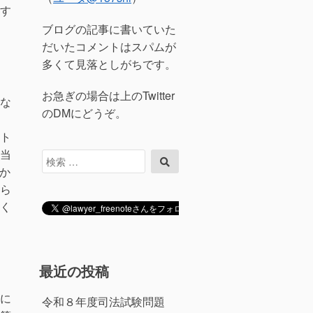
す
ブログの記事に書いていた
だいたコメントはスパムが
多くて見落としがちです。
お急ぎの場合は上のTwitter
な
のDMにどうぞ。
ト
当
検
検
索
索
か
対
ら
象:
く
最近の投稿
に
令和８年度司法試験問題