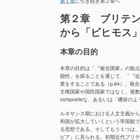
第１章
に引き続き第２章へ
o
o
第２章 ブリテ
k
から「ビヒモス
本章の目的
本章の目的は「『複合国家』の観点
能性」を探ることを通じて、「『近
業をすることである（p.64）。
主権国家や国民国家ではなく、複数の
compositeな、あるいは「礫岩のよ
ルネサンス期における人文主義から
和国が拡大していくという帝国観で
る思想である。そしてもう１つは、
ピア』に見られる。初期近代ブリテ