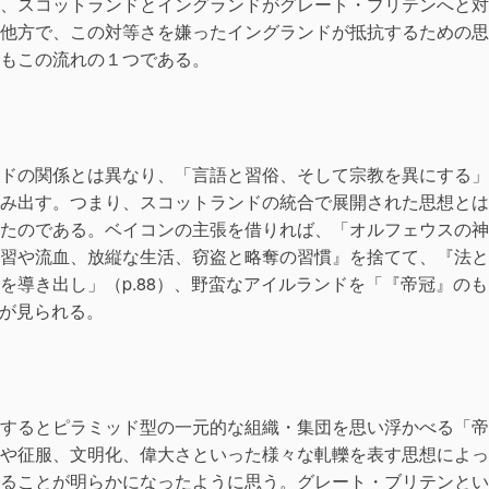
、スコットランドとイングランドがグレート・ブリテンへと対
他方で、この対等さを嫌ったイングランドが抵抗するための思
もこの流れの１つである。
ドの関係とは異なり、「言語と習俗、そして宗教を異にする」
み出す。つまり、スコットランドの統合で展開された思想とは
たのである。ベイコンの主張を借りれば、「オルフェウスの神
習や流血、放縦な生活、窃盗と略奪の習慣』を捨てて、『法と
を導き出し」（p.88）、野蛮なアイルランドを「『帝冠』のも
想が見られる。
するとピラミッド型の一元的な組織・集団を思い浮かべる「帝
や征服、文明化、偉大さといった様々な軋轢を表す思想によっ
ることが明らかになったように思う。グレート・ブリテンとい