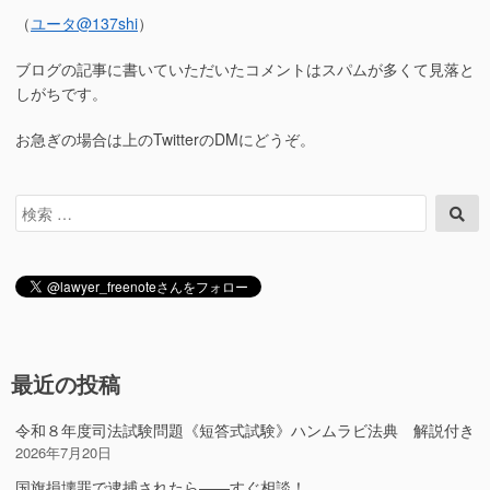
（
ユータ
@137shi
）
ブログの記事に書いていただいたコメントはスパムが多くて見落と
しがちです。
お急ぎの場合は上のTwitterのDMにどうぞ。
検
検
索
索
対
象:
最近の投稿
令和８年度司法試験問題《短答式試験》ハンムラビ法典 解説付き
2026年7月20日
国旗損壊罪で逮捕されたら――すぐ相談！