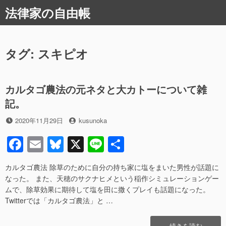
コ
法律家の自由帳
ン
テ
ン
ツ
タグ:
スキピオ
へ
ス
キ
カルタゴ農法の元ネタと大カトーについて雑
ッ
記。
プ
投
投
2020年11月29日
kusunoka
稿
稿
F
E
Bl
X
Li
共
日
者
a
m
u
n
有
カルタゴ農法 除草のために自分の持ち家に塩をまいた男性が話題に
c
ail
e
e
なった。 また、天穂のサクナヒメという稲作シミュレーションゲー
e
sk
ムで、除草効果に期待して塩を田に撒くプレイも話題になった。
Twitterでは「カルタゴ農法」と …
b
y
o
“カ
続きを読む