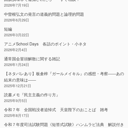
2026年7月19日
中曽根弘文の発言の道義的問題と論理的問題
2026年6月29日
短編
2026年3月22日
アニメSchool Days 各話のポイント・小ネタ
2026年2月4日
通常国会冒頭解散に関する雑記
2026年1月24日
【ネタバレあり】板倉梓『ガールメイキル』の感想・考察――あの
結末の意味は――
2025年12月21日
読書メモ『民主主義の作り方』
2025年9月5日
令和７年 全国戦没者追悼式 天皇陛下のおことば 雑考
2025年8月17日
令和７年度司法試験問題《短答式試験》ハンムラビ法典 解説付き