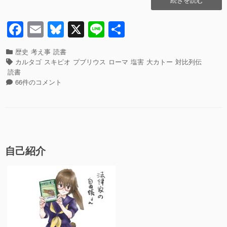
o
ル
タ
F
E
Bl
X
Li
共
k
ゴ
a
m
u
n
有
農
法
カ
歴史
考え事
読書
c
ail
e
e
の
テ
タ
カルタゴ
スキピオ
プブリウス
ローマ
塩害
大カトー
対比列伝
元
ゴ
グ
e
sk
読書
ネ
リ
カ
66件のコメント
b
y
タ
ー
ル
と
タ
o
大
ゴ
o
カ
農
ト
法
k
ー
の
自己紹介
に
元
つ
ネ
い
タ
て
と
雑
大
記。”の
カ
ト
ー