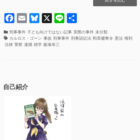
o
故、
飯
F
E
Bl
X
Li
共
k
塚
a
m
u
n
有
幸
三
カ
刑事事件
子ども向けではない記事
実際の事件
未分類
c
ail
e
e
が
テ
タ
カルロス・ゴーン
事故
刑事事件
刑事訴訟法
勲章褫奪令
憲法
権利
逮
ゴ
グ
e
sk
法律
警察
逮捕
雑学
飯塚幸三
捕
リ
b
y
さ
ー
れ
o
な
o
い
の
k
自己紹介
か？
勲
章
は？
上
級
国
民
へ