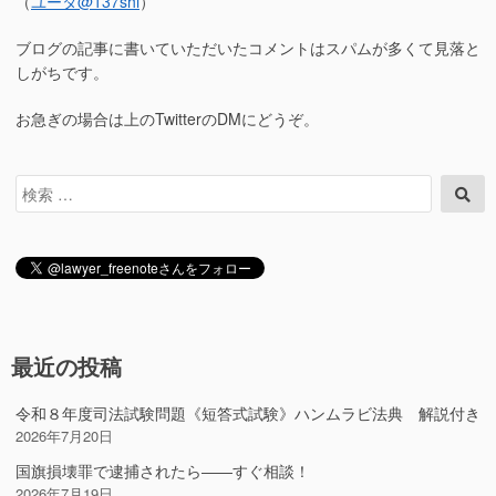
（
ユータ
@137shi
）
ブログの記事に書いていただいたコメントはスパムが多くて見落と
しがちです。
お急ぎの場合は上のTwitterのDMにどうぞ。
検
検
索
索
対
象:
最近の投稿
令和８年度司法試験問題《短答式試験》ハンムラビ法典 解説付き
2026年7月20日
国旗損壊罪で逮捕されたら――すぐ相談！
2026年7月19日