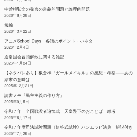
中曽根弘文の発言の道義的問題と論理的問題
2026年6月29日
短編
2026年3月22日
アニメSchool Days 各話のポイント・小ネタ
2026年2月4日
通常国会冒頭解散に関する雑記
2026年1月24日
【ネタバレあり】板倉梓『ガールメイキル』の感想・考察――あの
結末の意味は――
2025年12月21日
読書メモ『民主主義の作り方』
2025年9月5日
令和７年 全国戦没者追悼式 天皇陛下のおことば 雑考
2025年8月17日
令和７年度司法試験問題《短答式試験》ハンムラビ法典 解説付き
2025年7月29日