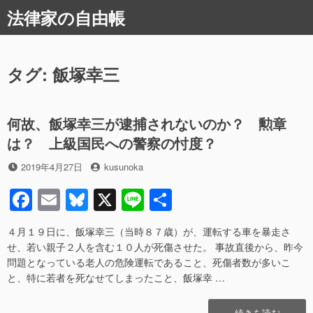
コ
法律家の自由帳
ン
テ
ン
ツ
タグ:
飯塚幸三
へ
ス
キ
何故、飯塚幸三が逮捕されないのか？ 勲章
ッ
は？ 上級国民への警察の忖度？
プ
投
投
2019年4月27日
kusunoka
稿
稿
F
E
Bl
X
Li
共
日
者
a
m
u
n
有
４月１９日に、飯塚幸三（当時８７歳）が、運転する車を暴走さ
c
ail
e
e
せ、若い親子２人を含む１０人が死傷させた。 事故直後から、昨今
e
sk
問題となっている老人の危険運転であること、死傷者数が多いこ
と、特に若者を死なせてしまったこと、飯塚幸 …
b
y
o
“何
続きを読む