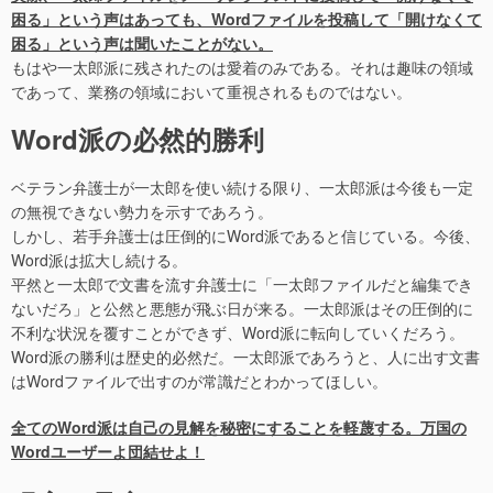
困る」という声はあっても、Wordファイルを投稿して「開けなくて
困る」という声は聞いたことがない。
もはや一太郎派に残されたのは愛着のみである。それは趣味の領域
であって、業務の領域において重視されるものではない。
Word派の必然的勝利
ベテラン弁護士が一太郎を使い続ける限り、一太郎派は今後も一定
の無視できない勢力を示すであろう。
しかし、若手弁護士は圧倒的にWord派であると信じている。今後、
Word派は拡大し続ける。
平然と一太郎で文書を流す弁護士に「一太郎ファイルだと編集でき
ないだろ」と公然と悪態が飛ぶ日が来る。一太郎派はその圧倒的に
不利な状況を覆すことができず、Word派に転向していくだろう。
Word派の勝利は歴史的必然だ。一太郎派であろうと、人に出す文書
はWordファイルで出すのが常識だとわかってほしい。
全てのWord派は自己の見解を秘密にすることを軽蔑する。万国の
Wordユーザーよ団結せよ！