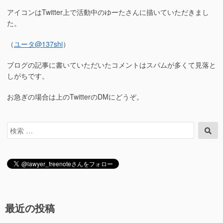
アイコンはTwitter上で活動中のゆーたさんに描いていただきまし
た。
（
ユータ
@137shi
）
ブログの記事に書いていただいたコメントはスパムが多くて見落と
しがちです。
お急ぎの場合は上のTwitterのDMにどうぞ。
検
検
索
索
対
象:
最近の投稿