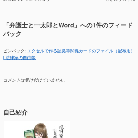
ナ
k
ビ
ゲ
「
弁護士と一太郎とWord
」への1件のフィード
ー
バック
シ
ョ
ピンバック:
エクセルで作る証拠等関係カードのファイル（配布用）
ン
| 法律家の自由帳
コメントは受け付けていません。
自己紹介