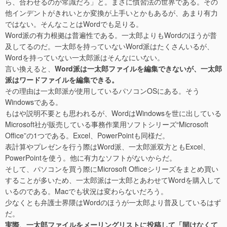
ら、合わせるのが常識だろ」と。まさに慣習法の世界である。その
他インデントがきれいとか変換が上手いとかもあるが、あまり有力
ではない。そんなことはWordでも足りる。
Word派の有力根拠は普遍性である。一太郎よりもWordのほうが普
及してるのだ。一太郎を持っていないWord派はたくさんいるが、
Wordを持っていない一太郎派はそんなにいない。
言い換えると、
Word派は一太郎ファイルを編集できないが、一太郎
派はワードファイルを編集できる。
その理由は一太郎派が使用しているパソコンOSにある。そう
Windowsである。
もはや説明不要とも思われるが、WordはWindowsを世に出している
Microsoft社が販売している事務作業用ソフトシリーズ“Microsoft
Office”の1つである。Excel、PowerPointも同様だ。
表計算やプレゼンを行う際はWord派、一太郎派双方ともExcel、
PowerPointを使う。他に有力なソフトがないからだ。
そして、パソコンを買う際にMicrosoft Officeシリーズをまとめ買い
することが多いため、一太郎派は一太郎とあわせてWordを購入して
いるのである。Macでも状況は変わらないだろう。
少なくとも弁護士界隈はWordのほうが一太郎より普及しているはず
だ。
実際、一太郎ファイルをメーリングリストに投稿して「開けなくて