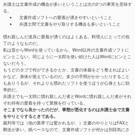
弁護士は文書作成の機会が多いということは次の2つの事実を意味す
る。
文書作成ソフトへの愛着が湧きやすいということ
弁護士間で文書をやり取りする機会も多いということ
慣れ親しんだ道具に愛着が湧くのはよくある。料理人にとっての包
丁のようなものだ。
私は昔からWordを使っているから、Word以外の文書作成ソフトに
ピンとこない。同じように一太郎を使い続けた人はWordにピンとこ
ないだろう。
もうどのタブで何ができるかとか、文書の体裁をどう整えればよい
かなど、身体が覚えているのだ。多少の手間がかかったりすること
もありうるが、それよりも慣れたソフトを使うほうが心身ともに効
率的だ。
弁護士でも一太郎に慣れ親しんだ者とWordに慣れ親しんだ者がそれ
ぞれ特有の愛着を持って業務を行っている。
そこまでなら良かったのだが、事態が悪化するのは弁護士会で文書
をやりとりするときである。
裁判等では（他の業界では驚かれるが、）文書のやりとりはFAXと
郵送が多い。紙ベースなので、文書作成ソフトが何かは別段気にさ