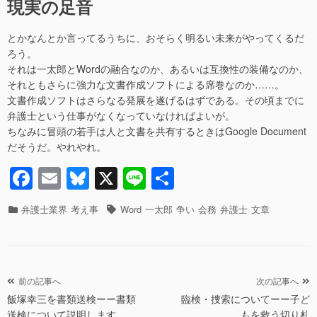
現実の足音
とかなんとか言ってるうちに、おそらく明るい未来がやってくるだ
ろう。
それは一太郎とWordの融合なのか、あるいは互換性の装備なのか、
それともさらに強力な文書作成ソフトによる席巻なのか……。
文書作成ソフトはさらなる発展を遂げるはずである。その頃までに
弁護士という仕事がなくなっていなければよいが。
ちなみに冒頭の若手は人と文書を共有するときはGoogle Document
だそうだ。やれやれ。
F
E
Bl
X
Li
共
a
m
u
n
有
カ
タ
弁護士業界
考え事
Word
一太郎
争い
会務
弁護士
文章
c
ail
e
e
テ
グ
ゴ
e
sk
リ
b
y
ー
投
前の記事へ
次の記事へ
o
飯塚幸三を書類送検ーー書類
臨検・捜索についてーー子ど
稿
o
送検について説明します
もを救う切り札