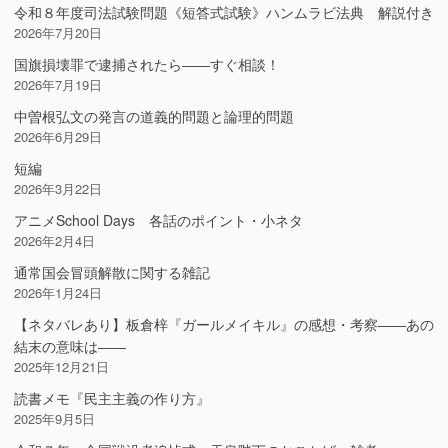
令和８年度司法試験問題《短答式試験》ハンムラビ法典 解説付き
2026年7月20日
国旗損壊罪で逮捕されたら――すぐ相談！
2026年7月19日
中曽根弘文の発言の道義的問題と論理的問題
2026年6月29日
短編
2026年3月22日
アニメSchool Days 各話のポイント・小ネタ
2026年2月4日
通常国会冒頭解散に関する雑記
2026年1月24日
【ネタバレあり】板倉梓『ガールメイキル』の感想・考察――あの
結末の意味は――
2025年12月21日
読書メモ『民主主義の作り方』
2025年9月5日