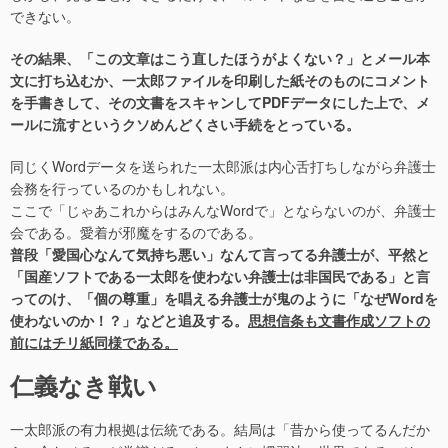
できない。
その結果、「この文章はこう直したほうがよくない？」とメール本
文に打ち込むか、一太郎ファイルを印刷した紙そのものにコメント
を手書きして、その文書をスキャンしてPDFデータにした上で、メ
ールに流すというクソめんどくさい手続をとっている。
同じくWordデータを送られた一太郎派は内心舌打ちしながら弁護士
会務を行っているのかもしれない。
ここで「じゃあこれからはみんなWordで」とならないのが、弁護士
会である。愛着が邪魔をするのである。
普段「愛国心なんて気持ち悪い」なんて言ってる弁護士が、平然と
「国産ソフトである一太郎を使わない弁護士は非国民である」と言
ってのけ、「個の尊重」を唱える弁護士が鬼のように「なぜWordを
使わないのか！？」などと追及する。
思想信条も文書作成ソフトの
前にはチリ紙同様である。
仁義なき戦い
一太郎派の有力根拠は伝統である。結局は「昔から使ってるんだか