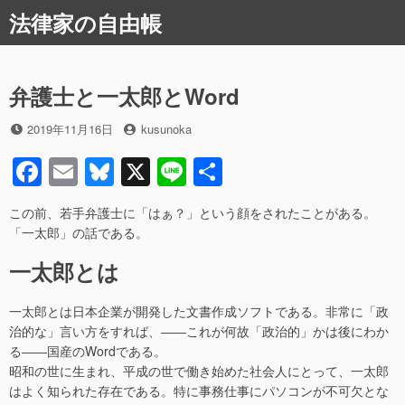
コ
法律家の自由帳
ン
テ
ン
ツ
弁護士と一太郎とWord
へ
ス
投
投
2019年11月16日
kusunoka
稿
稿
キ
F
E
Bl
X
Li
共
日
者
ッ
プ
a
m
u
n
有
この前、若手弁護士に「はぁ？」という顔をされたことがある。
c
ail
e
e
「一太郎」の話である。
e
sk
一太郎とは
b
y
o
一太郎とは日本企業が開発した文書作成ソフトである。非常に「政
治的な」言い方をすれば、――これが何故「政治的」かは後にわか
o
る――国産のWordである。
k
昭和の世に生まれ、平成の世で働き始めた社会人にとって、一太郎
はよく知られた存在である。特に事務仕事にパソコンが不可欠とな