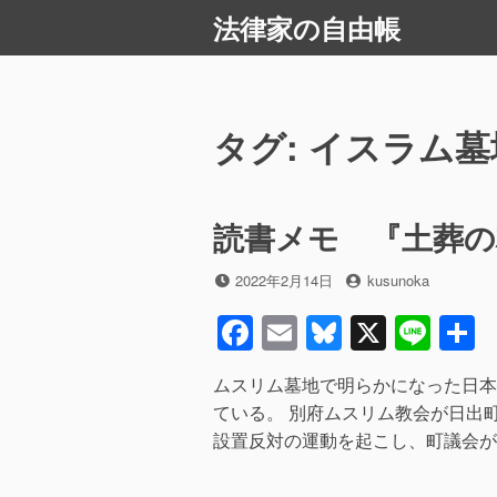
コ
法律家の自由帳
ン
テ
ン
ツ
タグ:
イスラム墓
へ
ス
キ
読書メモ 『土葬の
ッ
プ
投
投
2022年2月14日
kusunoka
稿
稿
F
E
Bl
X
Li
日
者
a
m
u
n
ムスリム墓地で明らかになった日本
c
ail
e
e
ている。 別府ムスリム教会が日出
e
sk
設置反対の運動を起こし、町議会が
b
y