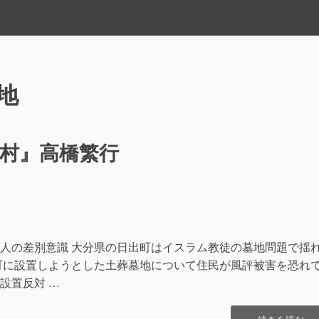
地
村』高橋繁行
共
有
人の差別意識 大分県の日出町はイスラム教徒の墓地問題で揺
町に設置しようとした土葬墓地について住民が風評被害を恐れ
設置反対 …
“読