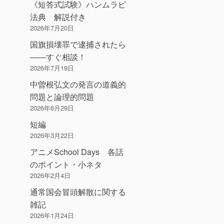
《短答式試験》ハンムラビ
法典 解説付き
2026年7月20日
国旗損壊罪で逮捕されたら
――すぐ相談！
2026年7月19日
中曽根弘文の発言の道義的
問題と論理的問題
2026年6月29日
短編
2026年3月22日
アニメSchool Days 各話
のポイント・小ネタ
2026年2月4日
通常国会冒頭解散に関する
雑記
2026年1月24日