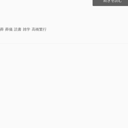
続きを読む
書
メ
共
モ
有
『土
葬
葬
葬儀
読書
雑学
高橋繁行
の
村』
高
橋
繁
行”の