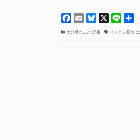
o
o
F
E
Bl
X
Li
k
a
m
u
n
カ
タ
大分県のこと
読書
イスラム墓地
土
c
ail
e
e
テ
グ
ゴ
e
sk
リ
b
y
ー
o
o
k