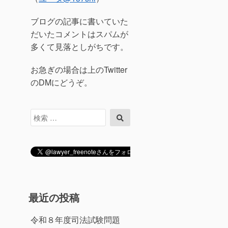
ブログの記事に書いていた
だいたコメントはスパムが
多くて見落としがちです。
お急ぎの場合は上のTwitter
のDMにどうぞ。
検
検
索
索
対
象:
最近の投稿
令和８年度司法試験問題