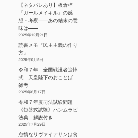
【ネタバレあり】板倉梓
『ガールメイキル』の感
想・考察――あの結末の意
味は――
2025年12月21日
読書メモ『民主主義の作り
方』
2025年9月5日
令和７年 全国戦没者追悼
式 天皇陛下のおことば
雑考
2025年8月17日
令和７年度司法試験問題
《短答式試験》ハンムラビ
法典 解説付き
2025年7月29日
怠惰なリヴァイアサンは食