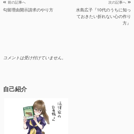
o
投
前の記事へ
次の記事へ
勾留理由開示請求のやり方
水島広子『10代のうちに知っ
稿
k
ておきたい折れない心の作り
ナ
方』
ビ
ゲ
ー
シ
コメントは受け付けていません。
ョ
ン
自己紹介