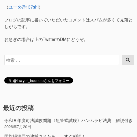
（
ユータ
@137shi
）
ブログの記事に書いていただいたコメントはスパムが多くて見落と
しがちです。
お急ぎの場合は上のTwitterのDMにどうぞ。
検
検
索
索
対
象:
最近の投稿
令和８年度司法試験問題《短答式試験》ハンムラビ法典 解説付き
2026年7月20日
国旗損壊罪で逮捕されたら――すぐ相談！