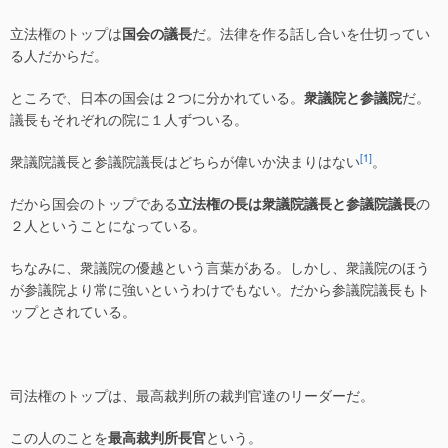
立法権のトップは
国会の議長
だ。法律を作る話し合いを仕切ってい
る人だからだ。
ところで、日本の国会は２つに分かれている。
衆議院と参議院
だ。
議長もそれぞれの院に１人ずついる。
[1]
衆議院議長と参議院議長はどちらが偉いか決まりはない
。
だから国会のトップである
立法権の長は衆議院議長と参議院議長
の
２人ということになっている。
ちなみに、衆議院の優越という言葉がある。しかし、衆議院のほう
が参議院より常に強いというわけでもない。だから参議院議長もト
ップとされている。
司法権のトップは、最高裁判所の裁判官達のリーダーだ。
この人のことを
最高裁判所長官
という。