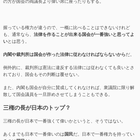
の方が国会の両議長より偉い席に座ったりもする。
握っている権力が違うので、一概に比べることはできないけれど
も、通常なら、
法律を作ることが出来る国会が一番強いと思ってよ
い
とは思う。
内閣や裁判所は国会が作った法律に従わなければならないから
だ。
例外的に、裁判所は憲法に違反する法律には従わなくても良いとさ
れており、国会もその判断は覆せない。
また、内閣も国会が自分に賛成してくれなければ、衆議院に限り解
散して国会議員を一旦辞めさせてしまうこともできる。
三権の長が日本のトップ？
三権の長が日本で一番強くて偉いかというと、そうではない。
あくまでも日本で一番偉いのは
国民
だ。日本で一番権力を持ってい