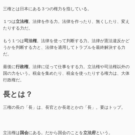
三権とは日本にある３つの権力を指している。
１つは
立法権
。法律を作る力。法律を作ったり、無くしたり、変え
たりする力だ。
もう１つは
司法権
。法律を使って判断する力。法律が憲法違反かど
うかを判断する力と、法律を適用してトラブルを最終解決する力
だ。
最後に
行政権
。法律に従って仕事をする力。立法権や司法権以外の
国の力をいう。税金を集めたり、税金を使ったりする権力は、大体
行政権だ。
長とは？
三権の長の「長」は、長官とか長老とかの「長」。要はトップ。
立法権は
国会
にある。だから国会のことを
立法府
という。