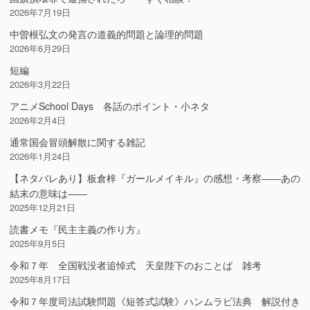
2026年7月19日
中曽根弘文の発言の道義的問題と論理的問題
2026年6月29日
短編
2026年3月22日
アニメSchool Days 各話のポイント・小ネタ
2026年2月4日
通常国会冒頭解散に関する雑記
2026年1月24日
【ネタバレあり】板倉梓『ガールメイキル』の感想・考察――あの
結末の意味は――
2025年12月21日
読書メモ『民主主義の作り方』
2025年9月5日
令和７年 全国戦没者追悼式 天皇陛下のおことば 雑考
2025年8月17日
令和７年度司法試験問題《短答式試験》ハンムラビ法典 解説付き