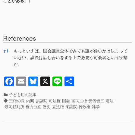
ことがある
。）
References
References
↑
1
もっといえば、国会議員全体でみても誰が偉いかは決まって
いない。議長は話し合いをする上で必要な司会者という役割
だ。
F
E
Bl
X
Li
共
a
m
u
n
有
カ
子ども用の記事
c
ail
e
e
テ
タ
三権の長
内閣
参議院
司法権
国会
国民主権
安倍晋三
憲法
ゴ
グ
e
sk
最高裁判所
権力分立
歴史
立法権
衆議院
行政権
雑学
リ
b
y
ー
o