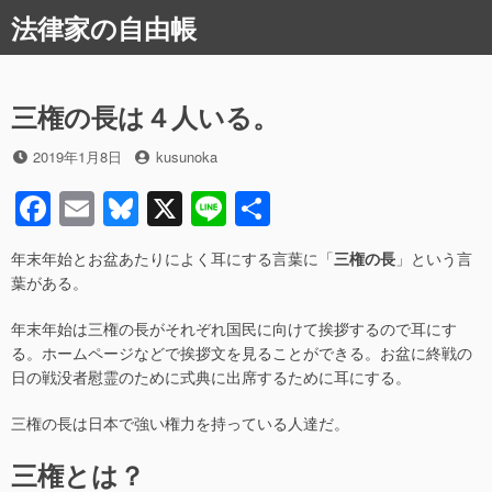
コ
法律家の自由帳
ン
テ
ン
ツ
三権の長は４人いる。
へ
ス
投
投
2019年1月8日
kusunoka
稿
稿
キ
F
E
Bl
X
Li
共
日
者
ッ
プ
a
m
u
n
有
年末年始とお盆あたりによく耳にする言葉に「
三権の長
」という言
c
ail
e
e
葉がある。
e
sk
年末年始は三権の長がそれぞれ国民に向けて挨拶するので耳にす
b
y
る。ホームページなどで挨拶文を見ることができる。お盆に終戦の
o
日の戦没者慰霊のために式典に出席するために耳にする。
o
三権の長は日本で強い権力を持っている人達だ。
k
三権とは？