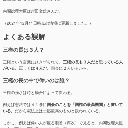
内閣総理大臣は岸田文雄さんだ。
（2021年12月11日時点の情報に更新しました。）
よくある誤解
三権の長は３人？
三権という言葉にひきずられて、
三権の長も３人だと思っている人
がいる。正しくは４人だ。
国会に２人いるから。
三権の長の中で偉いのは誰？
三権の強さは時と場合によって変わる。
例えば憲法では４１条に
国会のことを「国権の最高機関」と書いて
いる。
だから憲法上は
一応
最高のものと扱われている。
しかし、例えば偉い人が座る順番（席次）で見ると、内閣総理大臣