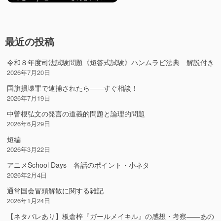
最近の投稿
令和８年度司法試験問題《短答式試験》ハンムラビ法典 解説付き
2026年7月20日
国旗損壊罪で逮捕されたら――すぐ相談！
2026年7月19日
中曽根弘文の発言の道義的問題と論理的問題
2026年6月29日
短編
2026年3月22日
アニメSchool Days 各話のポイント・小ネタ
2026年2月4日
通常国会冒頭解散に関する雑記
2026年1月24日
【ネタバレあり】板倉梓『ガールメイキル』の感想・考察――あの