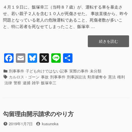
a
m
u
n
有
さ
こ
４月１９日に、飯塚幸三（当時８７歳）が、運転する車を暴走さ
c
ail
e
e
法
せ、若い親子２人を含む１０人が死傷させた。 事故直後から、昨今
e
sk
相
問題となっている老人の危険運転であること、死傷者数が多いこ
は
と、特に若者を死なせてしまったこと、飯塚幸 …
b
y
法
学
o
“何
続きを読む
部
o
故、
か
飯
ら
F
E
Bl
X
Li
共
k
塚
や
a
m
u
n
有
幸
り
三
カ
刑事事件
子ども向けではない記事
実際の事件
未分類
直
c
ail
e
e
が
テ
タ
カルロス・ゴーン
事故
刑事事件
刑事訴訟法
勲章褫奪令
憲法
権利
す
逮
ゴ
グ
e
sk
法律
警察
逮捕
雑学
飯塚幸三
べ
捕
リ
き”の
b
y
さ
ー
れ
o
な
o
い
勾留理由開示請求のやり方
の
k
か？
投
投
2019年1月7日
kusunoka
勲
稿
稿