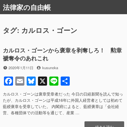
コ
法律家の自由帳
ン
テ
ン
ツ
タグ:
カルロス・ゴーン
へ
ス
キ
カルロス・ゴーンから褒章を剥奪しろ！ 勲章
ッ
褫奪令のあれこれ
プ
投
投
2020年1月11日
kusunoka
稿
稿
F
E
Bl
X
Li
共
日
者
a
m
u
n
有
カルロス・ゴーンは褒章受章者だった 今日の日経新聞を読んで知っ
c
ail
e
e
たが、カルロス・ゴーンは平成16年に外国人経営者としては初めて
e
sk
藍綬褒章を受章していた。 内閣府によると、藍綬褒章は「会社経
営、各種団体での活動等を通じて、産業 …
b
y
o
“カ
続きを読む