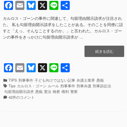
F
E
Bl
X
Li
共
章
日
者
は？
a
m
u
n
有
上
カルロス・ゴーンの事件に関連して、勾留理由開示請求が注目され
c
ail
e
e
級
た。 私も勾留理由開示請求をしたことがある。そのことを同僚に話
国
e
sk
すと「えっ、そんなことするのか。」と言われた。カルロス・ゴー
民
ンの事件をきっかけに勾留理由開示請求が …
へ
b
y
の
o
警
“勾
続きを読む
察
o
留
の
理
F
E
Bl
X
Li
共
k
忖
由
度？ ”の
a
m
u
n
有
開
示
カ
TIPS
刑事事件
子ども向けではない記事
弁護士業界
愚痴
c
ail
e
e
請
テ
タ
Tips
カルロス・ゴーン
ルール
刑事事件
刑事弁護
刑事訴訟法
求
ゴ
グ
e
sk
勾留理由開示請求
愚痴
憲法
検察
権利
警察
の
リ
勾
42件のコメント
b
y
や
ー
留
り
理
o
方”の
由
o
開
示