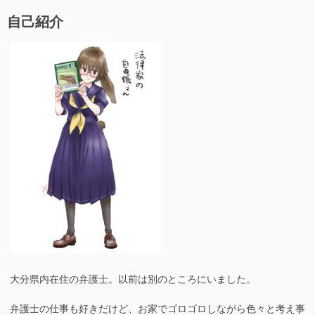
k
請
自己紹介
求
の
や
り
方
へ
の
大分県内在住の弁護士。以前は別のところにいました。
弁護士の仕事も好きだけど、お家でゴロゴロしながら色々と考え事