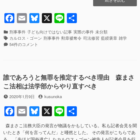
o
ル
ロ
F
E
Bl
X
Li
共
k
ス・
a
m
u
n
有
ゴ
ー
カ
刑事事件
子ども向けではない記事
実際の事件
未分類
c
ail
e
e
ン
テ
タ
カルロス・ゴーン
刑事事件
勲章褫奪令
司法修習
藍綬褒章
雑学
か
ゴ
グ
カ
e
sk
54件のコメント
ら
リ
ル
b
y
褒
ー
ロ
章
ス・
o
を
ゴ
o
剥
ー
誰であろうと無罪を推定するべき理由 森まさ
奪
ン
k
こ法相は法学部からやり直すべき
し
か
ろ！
ら
投
投
2020年1月9日
kusunoka
勲
褒
稿
稿
章
章
F
E
Bl
X
Li
共
日
者
褫
を
a
m
u
n
有
奪
剥
令
奪
森まさこ法務大臣の発言が物議をかもしている。私も記者会見を聞
c
ail
e
e
の
し
いたとき「何を言ってんだ」と唖然とした。 その発言がこちらであ
あ
ろ！
る。 「先ほど国外逃亡したカルロス・ゴーン被告人が記者会見を行