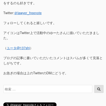
をするのも好きです。
Twitter:
＠lawyer_freenote
フォローしてくれると嬉しいです。
アイコンはTwitter上で活動中のゆーたさんに描いていただきまし
た。
（
ユータ
@137shi
）
ブログの記事に書いていただいたコメントはスパムが多くて見落と
しがちです。
お急ぎの場合は上のTwitterのDMにどうぞ。
検
検
索
索
対
象: