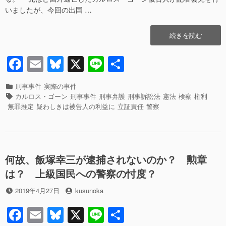
e
sk
れ
勲
いましたが、今回の出国 …
b
y
こ
章
れ”の
褫
o
“誰
続きを読む
奪
o
で
令
あ
の
F
E
Bl
X
Li
共
k
ろ
あ
a
m
u
n
有
う
れ
と
カ
刑事事件
実際の事件
こ
c
ail
e
e
無
テ
タ
カルロス・ゴーン
刑事事件
刑事弁護
刑事訴訟法
憲法
検察
権利
れ
罪
ゴ
グ
e
sk
無罪推定
疑わしきは被告人の利益に
立証責任
警察
へ
を
リ
の
b
y
推
ー
定
o
す
o
る
何故、飯塚幸三が逮捕されないのか？ 勲章
べ
k
は？ 上級国民への警察の忖度？
き
理
投
投
2019年4月27日
kusunoka
由
稿
稿
森
F
E
Bl
X
Li
共
日
者
ま