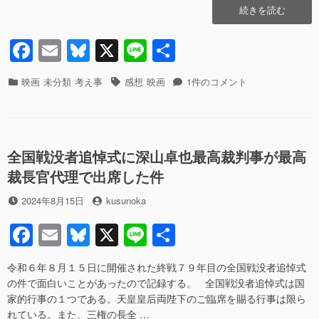
o
“映
続きを読む
o
画
の
F
E
Bl
X
Li
共
k
感
a
m
u
n
有
想
「光」
カ
タ
映
映画
未分類
考え事
感想
映画
1件のコメント
c
ail
e
e
（大
テ
グ
画
森
ゴ
e
sk
の
立
リ
感
b
y
嗣
ー
想
監
「光」
全国戦没者追悼式に深山卓也最高裁判事が最高
o
督）
（大
裁長官代理で出席した件
o
ネ
森
タ
立
投
投
2024年8月15日
k
kusunoka
バ
嗣
稿
稿
レ
監
F
E
Bl
X
Li
共
日
者
あ
督）
a
m
u
n
有
り”の
ネ
タ
令和６年８月１５日に開催された終戦７９年目の全国戦没者追悼式
c
ail
e
e
バ
の件で面白いことがあったので記録する。 全国戦没者追悼式は国
e
sk
レ
家的行事の１つである。天皇皇后両陛下のご臨席を賜る行事は限ら
あ
れている。また、三権の長全 …