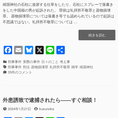
a
m
u
n
有
裁
最
靖国神社の石柱に放尿する仕草をしたり、石柱にスプレーで落書き
c
ail
e
e
長
高
をした中国籍の男が起訴された。 罪状は礼拝所不敬罪と器物損壊
e
sk
官
裁
罪。 器物損壊罪については落書き等でも認められているので起訴は
代
判
不思議ではない。礼拝所不敬罪については …
b
y
理
事
で
が
o
“靖
続きを読む
出
最
o
国
席
高
神
し
裁
F
E
Bl
X
Li
共
k
社
た
長
a
m
u
n
有
の
件”の
官
石
カ
刑事事件
実際の事件
日々のこと
考え事
代
c
ail
e
e
柱
テ
タ
刑事事件
刑法
器物損壊罪
礼拝所不敬罪
雑学
靖国神社
理
に
ゴ
グ
靖
e
sk
35件のコメント
で
放
リ
国
出
b
y
尿
ー
神
席
す
社
し
o
る
の
た
o
こ
石
外患誘致で逮捕されたら――すぐ相談！
件
と
柱
へ
k
が
投
投
に
2024年1月21日
kusunoka
の
礼
稿
稿
放