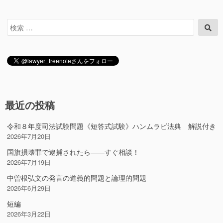
検
検
索
索
対
象:
最近の投稿
令和８年度司法試験問題《短答式試験》ハンムラビ法典 解説付き
2026年7月20日
国旗損壊罪で逮捕されたら――すぐ相談！
2026年7月19日
中曽根弘文の発言の道義的問題と論理的問題
2026年6月29日
短編
2026年3月22日