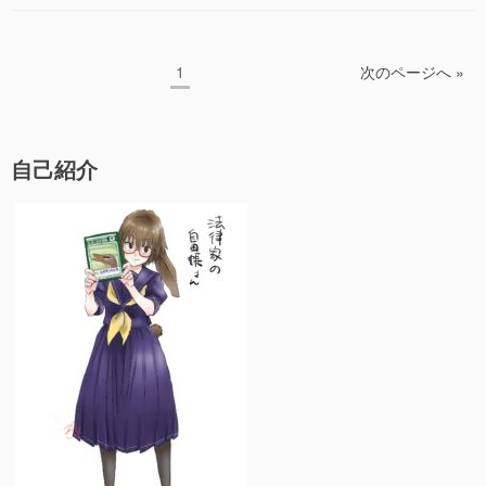
b
y
悼
年
o
式
全
o
天
投
国
ペ
1
次のページへ »
皇
戦
稿
k
ー
陛
没
ジ
の
下
者
の
追
ペ
自己紹介
お
悼
ー
こ
式
と
ジ
天
ば
皇
送
雑
陛
り
考”の
下
の
お
こ
と
ば
雑
考
へ
の