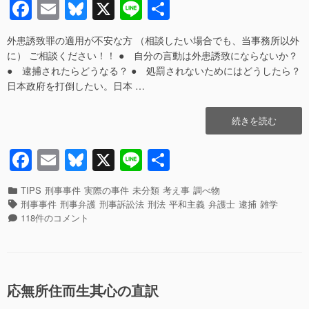
F
E
Bl
X
Li
共
拝
日
者
尿
所
す
a
m
u
n
有
不
る
外患誘致罪の適用が不安な方 （相談したい場合でも、当事務所以外
c
ail
e
e
敬
こ
に） ご相談ください！！ ● 自分の言動は外患誘致にならないか？
罪
と
e
sk
● 逮捕されたらどうなる？ ● 処罰されないためにはどうしたら？
に
が
日本政府を打倒したい。日本 …
あ
礼
b
y
た
拝
o
る
所
“外
続きを読む
か？”の
不
o
患
敬
誘
F
E
Bl
X
Li
共
k
罪
致
に
a
m
u
n
有
で
あ
逮
カ
TIPS
刑事事件
実際の事件
未分類
考え事
調べ物
c
ail
e
e
た
捕
テ
タ
刑事事件
刑事弁護
刑事訴訟法
刑法
平和主義
弁護士
逮捕
雑学
る
さ
ゴ
グ
外
e
sk
118件のコメント
か？
れ
リ
患
へ
b
y
た
ー
誘
の
ら
致
o
――
で
o
す
逮
応無所住而生其心の直訳
ぐ
捕