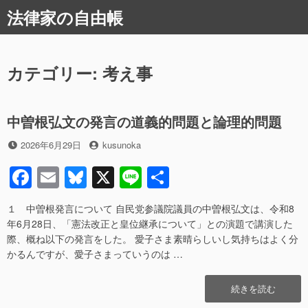
コ
法律家の自由帳
ン
テ
ン
ツ
カテゴリー:
考え事
へ
ス
キ
中曽根弘文の発言の道義的問題と論理的問題
ッ
プ
投
投
2026年6月29日
kusunoka
稿
稿
F
E
Bl
X
Li
共
日
者
a
m
u
n
有
１ 中曽根発言について 自民党参議院議員の中曽根弘文は、令和8
c
ail
e
e
年6月28日、「憲法改正と皇位継承について」との演題で講演した
e
sk
際、概ね以下の発言をした。 愛子さま素晴らしいし気持ちはよく分
かるんですが、愛子さまっていうのは …
b
y
o
“中
続きを読む
曽