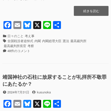
b
y
り
へ
o
“全
続きを読む
の
o
国
戦
F
E
Bl
X
Li
共
k
没
a
m
u
n
有
者
追
カ
日々のこと
考え事
c
ail
e
e
悼
テ
タ
全国戦没者追悼式
内閣
内閣総理大臣
憲法
最高裁判所
式
ゴ
グ
e
sk
最高裁判所長官
考察
に
リ
全
48件のコメント
b
y
深
ー
国
山
戦
o
卓
没
o
也
者
最
追
靖国神社の石柱に放尿することが礼拝所不敬罪
k
高
悼
にあたるか？
裁
式
判
に
投
投
2024年7月31日
kusunoka
事
深
稿
稿
が
山
F
E
Bl
X
Li
共
日
者
最
卓
高
也