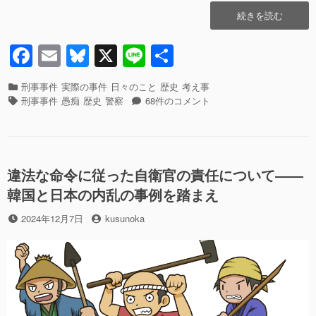
o
“怠
続きを読む
o
惰
な
F
E
Bl
X
Li
共
k
リ
a
m
u
n
有
ヴ
ァ
カ
刑事事件
実際の事件
日々のこと
歴史
考え事
c
ail
e
e
イ
テ
タ
怠
刑事事件
愚痴
歴史
警察
68件のコメント
ア
ゴ
グ
e
sk
惰
サ
リ
な
b
y
ン
ー
リ
は
ヴ
o
食
ァ
違法な命令に従った自衛官の責任について――
o
卓
イ
韓国と日本の内乱の事例を踏まえ
に
ア
k
上
サ
投
投
2024年12月7日
kusunoka
が
ン
稿
稿
る
は
日
者
――
食
神
卓
奈
に
川
上
県
が