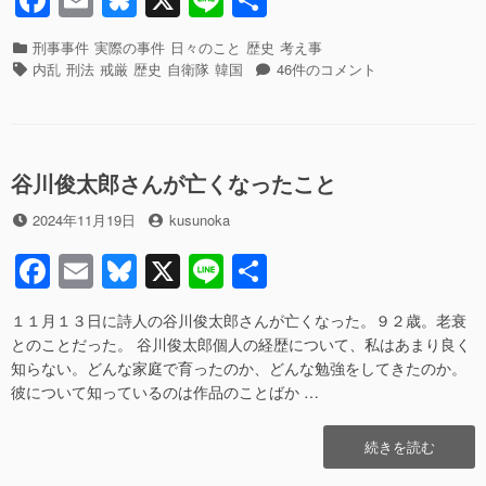
k
命
の
a
m
u
n
有
令
に
カ
刑事事件
実際の事件
日々のこと
歴史
考え事
c
ail
e
e
従
テ
タ
違
内乱
刑法
戒厳
歴史
自衛隊
韓国
46件のコメント
っ
ゴ
グ
e
sk
法
た
リ
な
b
y
自
ー
命
衛
令
o
官
に
谷川俊太郎さんが亡くなったこと
o
の
従
責
投
投
2024年11月19日
kusunoka
っ
k
任
稿
稿
た
F
E
Bl
X
Li
共
に
日
者
自
つ
衛
a
m
u
n
有
い
官
１１月１３日に詩人の谷川俊太郎さんが亡くなった。９２歳。老衰
c
ail
e
e
て
の
とのことだった。 谷川俊太郎個人の経歴について、私はあまり良く
――
責
e
sk
知らない。どんな家庭で育ったのか、どんな勉強をしてきたのか。
韓
任
彼について知っているのは作品のことばか …
国
に
b
y
と
つ
o
日
い
“谷
続きを読む
本
て
o
川
の
――