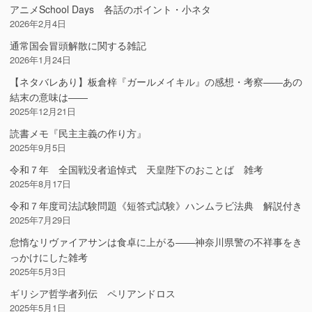
アニメSchool Days 各話のポイント・小ネタ
2026年2月4日
通常国会冒頭解散に関する雑記
2026年1月24日
【ネタバレあり】板倉梓『ガールメイキル』の感想・考察――あの
結末の意味は――
2025年12月21日
読書メモ『民主主義の作り方』
2025年9月5日
令和７年 全国戦没者追悼式 天皇陛下のおことば 雑考
2025年8月17日
令和７年度司法試験問題《短答式試験》ハンムラビ法典 解説付き
2025年7月29日
怠惰なリヴァイアサンは食卓に上がる――神奈川県警の不祥事をき
っかけにした雑考
2025年5月3日
ギリシア哲学者列伝 ペリアンドロス
2025年5月1日