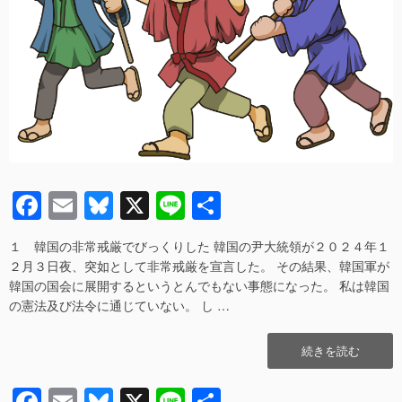
警
る
の
――
不
神
祥
奈
事
川
を
県
き
警
っ
の
か
不
け
祥
に
事
F
E
Bl
X
Li
共
し
を
a
m
u
n
有
た
き
雑
１ 韓国の非常戒厳でびっくりした 韓国の尹大統領が２０２４年１
っ
c
ail
e
e
考”の
か
２月３日夜、突如として非常戒厳を宣言した。 その結果、韓国軍が
e
sk
け
韓国の国会に展開するというとんでもない事態になった。 私は韓国
に
の憲法及び法令に通じていない。 し …
b
y
し
た
o
“違
続きを読む
雑
o
法
考
な
へ
F
E
Bl
X
Li
共