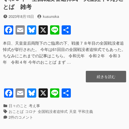
o
其
とば 雑考
心
k
の
投
投
2023年8月15日
kusunoka
直
稿
稿
訳
F
E
Bl
X
Li
共
日
者
へ
a
m
u
n
有
の
本日、天皇皇后両陛下のご臨席の下、戦後７８年目の全国戦没者追
c
ail
e
e
悼式が挙行された。 今年は61回目の全国戦没者追悼式でもあった。
e
sk
ちなみにこれまでの記事はこちら。 令和元年 令和２年 令和３
年 令和４年 今年のおことば まず …
b
y
o
“令
続きを読む
o
和
５
F
E
Bl
X
Li
共
k
年
a
m
u
n
有
全
国
カ
日々のこと
考え事
c
ail
e
e
戦
テ
タ
おことば
コロナ
全国戦没者追悼式
天皇
平和主義
没
ゴ
グ
令
e
sk
2件のコメント
者
リ
和
追
ー
５