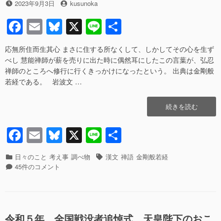
k
相
投
投
さ
2023年9月3日
kusunoka
談！”の
稿
稿
れ
F
E
Bl
X
Li
共
日
者
た
ら
a
m
u
n
有
――
応無所住而生其心 まさに住する所なくして、しかしてその心を生ず
c
ail
e
e
す
べし 慧能禅師が薪を売りに出た時に偶然耳にしたこの言葉が、弘忍
ぐ
e
sk
禅師のところへ修行に行くきっかけになったという。 出典は金剛般
相
若経である。 岩波文 …
談！
b
y
へ
o
の
“応
続きを読む
o
無
所
F
E
Bl
X
Li
共
k
住
a
m
u
n
有
而
生
カ
タ
日々のこと
考え事
調べ物
漢文
禅語
金剛般若経
c
ail
e
e
其
テ
応
グ
45件のコメント
心
ゴ
無
e
sk
の
リ
所
b
y
直
ー
住
訳”の
而
o
生
令和５年 全国戦没者追悼式 天皇陛下のおこ