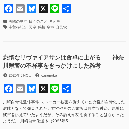
o
根
F
E
Bl
X
Li
共
k
弘
a
m
u
n
有
文
の
カ
実際の事件
日々のこと
考え事
c
ail
e
e
発
テ
タ
中曽根弘文
天皇
感想
皇室
自民党
言
ゴ
グ
e
sk
の
リ
b
y
道
ー
義
o
的
怠惰なリヴァイアサンは食卓に上がる――神奈
o
問
川県警の不祥事をきっかけにした雑考
題
k
と
投
投
2025年5月3日
kusunoka
論
稿
稿
理
F
E
Bl
X
Li
共
日
者
的
a
m
u
n
有
問
題”の
川崎白骨化遺体事件 ストーカー被害を訴えていた女性が白骨化した
c
ail
e
e
遺体となって発見された。女性やそのご家族は何度も神奈川県警に
e
sk
被害を訴えていたようだが、その訴えが功を奏することはなかった
ようだ。 川崎白骨化遺体（2025年5 …
b
y