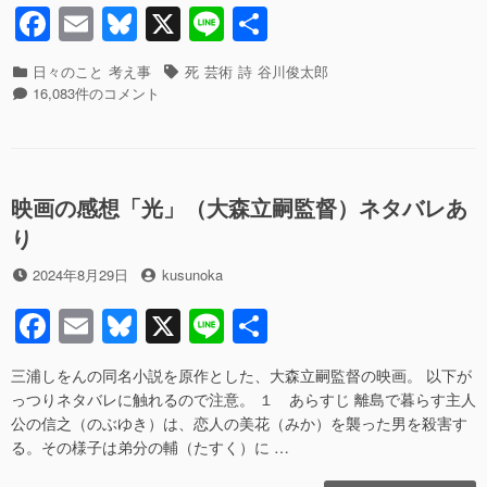
俊
F
E
Bl
X
Li
共
k
内
韓
太
乱
国
a
m
u
n
有
郎
の
と
さ
カ
タ
日々のこと
考え事
死
芸術
詩
谷川俊太郎
c
ail
e
e
事
日
ん
テ
谷
グ
16,083件のコメント
例
本
が
ゴ
川
e
sk
を
の
亡
リ
俊
踏
内
b
y
く
ー
太
ま
乱
な
郎
o
え”の
の
っ
さ
映画の感想「光」（大森立嗣監督）ネタバレあ
事
o
た
ん
り
例
こ
が
k
を
と”の
亡
投
投
2024年8月29日
kusunoka
踏
く
稿
稿
ま
な
F
E
Bl
X
Li
共
日
者
え
っ
へ
a
m
u
n
有
た
の
こ
三浦しをんの同名小説を原作とした、大森立嗣監督の映画。 以下が
c
ail
e
e
と
っつりネタバレに触れるので注意。 １ あらすじ 離島で暮らす主人
e
sk
へ
公の信之（のぶゆき）は、恋人の美花（みか）を襲った男を殺害す
の
る。その様子は弟分の輔（たすく）に …
b
y