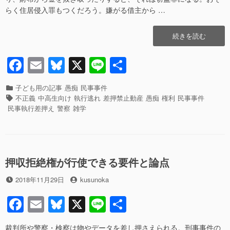
e
sk
態
と
らく住居侵入罪もつくだろう。嫌がる借主から …
b
y
な
は
の
ど
o
“差
続きを読む
か？”の
う
o
押
い
禁
う
F
E
Bl
X
Li
共
k
止
状
a
m
u
n
有
動
態
産
カ
子ども用の記事
愚痴
民事事件
な
c
ail
e
e
や
テ
タ
不正義
中高生向け
執行逃れ
差押禁止動産
愚痴
権利
民事事件
の
執
ゴ
グ
e
sk
民事執行差押え
警察
雑学
か？
行
リ
へ
b
y
逃
ー
の
れ
o
権
o
利
押収拒絶権が行使できる要件と論点
の
k
実
投
投
2018年11月29日
kusunoka
現
稿
稿
F
E
Bl
X
Li
共
の
日
者
困
a
m
u
n
有
難
裁判所や警察・検察は物やデータを差し押さえられる。刑事事件の