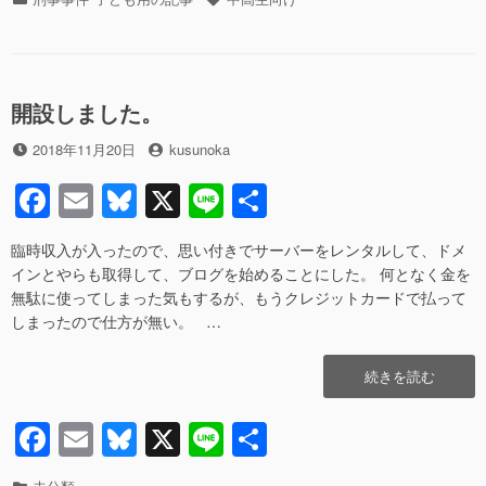
c
ail
e
e
認
テ
グ
事
ゴ
e
sk
件
リ
b
y
そ
ー
れ
開設しました。
o
ぞ
o
れ
投
投
2018年11月20日
kusunoka
の
稿
稿
k
F
E
Bl
X
Li
共
弁
日
者
護
a
m
u
n
有
活
臨時収入が入ったので、思い付きでサーバーをレンタルして、ドメ
c
ail
e
e
動
インとやらも取得して、ブログを始めることにした。 何となく金を
の
e
sk
無駄に使ってしまった気もするが、もうクレジットカードで払って
ポ
しまったので仕方が無い。 …
イ
b
y
ン
o
ト
“開
続きを読む
に
o
設
つ
し
F
E
Bl
X
Li
共
k
い
ま
て”の
a
m
u
n
有
し
た。”の
カ