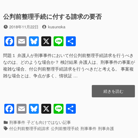
る
リ
b
y
か
ー
ど
公判前整理手続に付する請求の要否
o
う
o
か
投
投
2018年11月22日
kusunoka
を
稿
稿
k
F
E
Bl
X
Li
共
ど
日
者
う
a
m
u
n
有
や
問題１ 弁護人が刑事事件において付公判前整理手続請求を行うべき
c
ail
e
e
っ
なのは、どのような場合か？ 検討結果 弁護人は、刑事事件の事案が
て
e
sk
複雑な場合、付公判前整理手続請求を行うべきだと考える。 事案複
判
雑な場合とは、争点が多く、情状証 …
断
b
y
す
o
る
“公
続きを読む
か？”の
o
判
前
F
E
Bl
X
Li
共
k
整
a
m
u
n
有
理
手
カ
刑事事件
子ども向けではない記事
c
ail
e
e
続
テ
タ
付公判前整理手続請求
公判前整理手続
刑事事件
刑事弁護
に
ゴ
グ