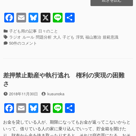
o
人
に
F
E
Bl
X
Li
共
k
な
a
m
u
n
有
る
に
カ
子ども用の記事
日々のこと
c
ail
e
e
つ
テ
タ
ラジオ
ルール
問題分析
大人
子ども
浮気
福山雅治
規範意識
れ
ゴ
グ
「大
e
sk
50件のコメント
て
リ
人
b
y
心
ー
に
が
な
o
汚
る
o
れ
に
差押禁止動産や執行逃れ 権利の実現の困難
て
つ
k
さ
い
れ
く」
て
投
投
2018年11月30日
kusunoka
と
心
稿
稿
は
が
F
E
Bl
X
Li
共
日
者
ど
汚
a
m
u
n
有
う
れ
い
て
お金を貸している人が、期限になってもお金が返ってこないからと
c
ail
e
e
う
い
いって、借りている人の家に乗り込んでいって、貯金箱を開けた
状
く」
り、財布から金を抜き取ったりすると、それは窃盗罪になる。おそ