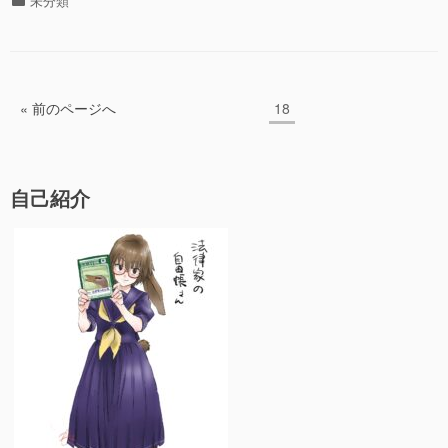
未分類
c
ail
e
e
テ
ゴ
e
sk
リ
b
y
ー
投
o
ペ
« 前のページへ
18
稿
ー
o
ジ
の
k
ペ
自己紹介
ー
ジ
送
り