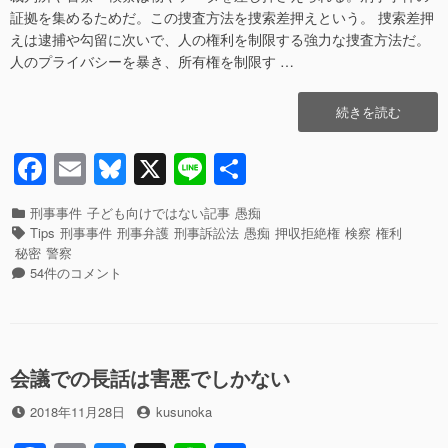
c
ail
e
e
さ ”の
証拠を集めるためだ。この捜査方法を捜索差押えという。 捜索差押
e
sk
えは逮捕や勾留に次いで、人の権利を制限する強力な捜査方法だ。
人のプライバシーを暴き、所有権を制限す …
b
y
o
“押
続きを読む
o
収
拒
F
E
Bl
X
Li
共
k
絶
a
m
u
n
有
権
が
カ
刑事事件
子ども向けではない記事
愚痴
c
ail
e
e
行
テ
タ
Tips
刑事事件
刑事弁護
刑事訴訟法
愚痴
押収拒絶権
検察
権利
使
ゴ
グ
e
sk
秘密
警察
で
リ
押
54件のコメント
b
y
き
ー
収
る
拒
o
要
絶
o
件
権
と
が
会議での長話は害悪でしかない
k
論
行
点”の
投
投
使
2018年11月28日
kusunoka
稿
稿
で