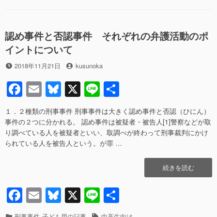
e
sk
付
リ
b
y
す
ー
る
o
請
認め事件と否認事件 それぞれの弁護活動のポ
o
求
イントについて
の
k
要
投
投
2018年11月21日
kusunoka
否”の
稿
稿
F
E
Bl
X
Li
共
日
者
a
m
u
n
有
１．２種類の刑事事件 刑事事件は大きく認め事件と否認（ひにん）
c
ail
e
e
事件の２つに分かれる。 認め事件は被疑者・被告人[1]警察などが取
e
sk
り調べている人を被疑者といい、取調べが終わって刑事裁判にかけ
られている人を被告人という。が罪 …
b
y
o
“認
続きを読む
o
め
事
F
E
Bl
X
Li
共
k
件
a
m
u
n
有
と
否
カ
タ
刑事事件
子ども用の記事
中高生向け