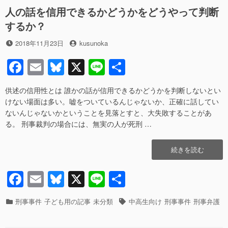
o
布」
市
人の話を信用できるかどうかをどうやって判断
の
や
k
するか？
由
由
来”の
布
投
投
2018年11月23日
kusunoka
岳
稿
稿
の
F
E
Bl
X
Li
共
日
者
「由
a
m
u
n
有
布」
の
供述の信用性とは 誰かの話が信用できるかどうかを判断しないとい
c
ail
e
e
由
けない場面は多い。嘘をついているんじゃないか、正確に話してい
e
sk
来
ないんじゃないかということを見落とすと、大失敗することがあ
へ
る。 刑事裁判の場合には、無実の人が死刑 …
b
y
の
o
“人
続きを読む
o
の
話
F
E
Bl
X
Li
共
k
を
a
m
u
n
有
信
用
カ
タ
刑事事件
子ども用の記事
未分類
中高生向け
刑事事件
刑事弁護
c
ail
e
e
で
テ
グ
き
ゴ
e
sk