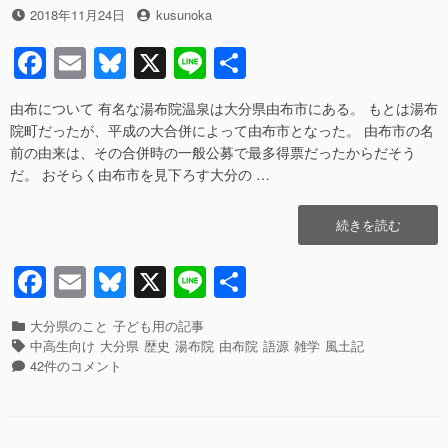
o
ノ
投
投
2018年11月24日
kusunoka
k
ー
稿
稿
F
E
Bl
X
Li
共
シ
日
者
ョ
a
m
u
n
有
ウ）
由布について 有名な湯布院温泉は大分県由布市にある。 もとは湯布
c
ail
e
e
対
院町だったが、平成の大合併によって由布市となった。 由布市の名
策
e
sk
前の由来は、その合併時の一般公募で最多得票だったからだそう
が
だ。 おそらく由布市を見下ろす大分の …
一
b
y
歩
o
前
“大
続きを読む
進。
o
分
し
県
F
E
Bl
X
Li
共
k
か
由
し
a
m
u
n
有
布
ま
市
カ
大分県のこと
子ども用の記事
c
ail
e
e
だ
や
テ
タ
中高生向け
大分県
歴史
湯布院
由布院
語源
雑学
風土記
不
由
ゴ
グ
大
e
sk
42件のコメント
十
布
リ
分
分。”の
b
y
岳
ー
県
の
由
o
「由
布