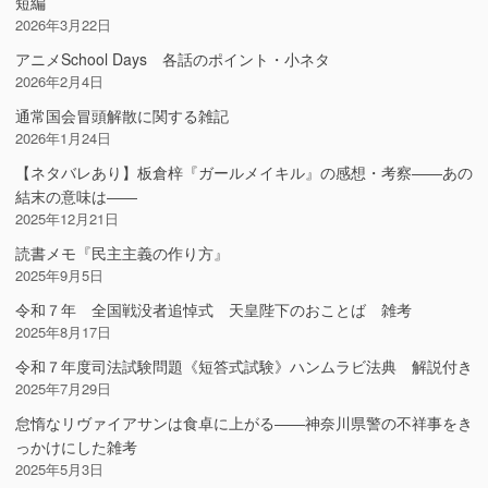
短編
2026年3月22日
アニメSchool Days 各話のポイント・小ネタ
2026年2月4日
通常国会冒頭解散に関する雑記
2026年1月24日
【ネタバレあり】板倉梓『ガールメイキル』の感想・考察――あの
結末の意味は――
2025年12月21日
読書メモ『民主主義の作り方』
2025年9月5日
令和７年 全国戦没者追悼式 天皇陛下のおことば 雑考
2025年8月17日
令和７年度司法試験問題《短答式試験》ハンムラビ法典 解説付き
2025年7月29日
怠惰なリヴァイアサンは食卓に上がる――神奈川県警の不祥事をき
っかけにした雑考
2025年5月3日