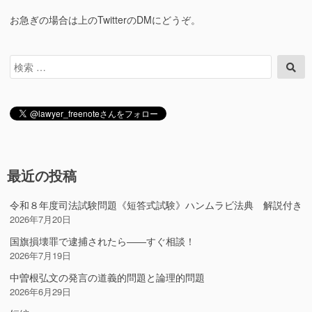
お急ぎの場合は上のTwitterのDMにどうぞ。
検
検
索
索
対
象:
最近の投稿
令和８年度司法試験問題《短答式試験》ハンムラビ法典 解説付き
2026年7月20日
国旗損壊罪で逮捕されたら――すぐ相談！
2026年7月19日
中曽根弘文の発言の道義的問題と論理的問題
2026年6月29日