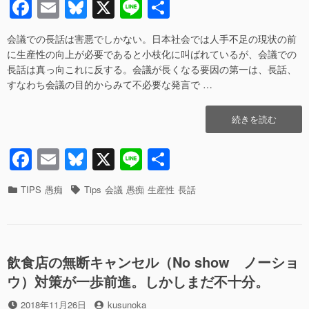
F
E
Bl
X
Li
共
日
者
き
る
a
m
u
n
有
要
会議での長話は害悪でしかない。日本社会では人手不足の現状の前
c
ail
e
e
件
に生産性の向上が必要であると小枝化に叫ばれているが、会議での
と
e
sk
長話は真っ向これに反する。会議が長くなる要因の第一は、長話、
論
すなわち会議の目的からみて不必要な発言で …
点
b
y
へ
o
の
“会
続きを読む
o
議
で
F
E
Bl
X
Li
共
k
の
a
m
u
n
有
長
話
カ
タ
TIPS
愚痴
Tips
会議
愚痴
生産性
長話
c
ail
e
e
は
テ
グ
害
ゴ
e
sk
悪
リ
b
y
で
ー
し
飲食店の無断キャンセル（No show ノーショ
o
か
ウ）対策が一歩前進。しかしまだ不十分。
o
な
い”の
投
投
2018年11月26日
kusunoka