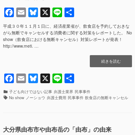
k
稿
稿
F
E
Bl
X
Li
共
日
者
a
m
u
n
有
平成３０年１１月１日に、経済産業省が、飲食店を予約しておきな
c
ail
e
e
がら無断でキャンセルする消費者に関する対策をレポートした。 No
e
sk
show（飲食店における無断キャンセル）対策レポートが発表！
http://www.meti. …
b
y
o
“飲
続きを読む
o
食
店
F
E
Bl
X
Li
共
k
の
a
m
u
n
有
無
断
カ
子ども向けではない記事
弁護士業界
民事事件
c
ail
e
e
キ
テ
タ
No show
ノーショウ
弁護士費用
民事事件
飲食店の無断キャンセル
ャ
ゴ
グ
e
sk
ン
リ
b
y
セ
ー
ル
o
（No
大分県由布市や由布岳の「由布」の由来
show