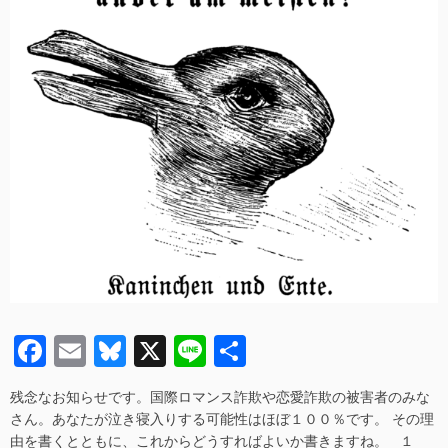
た
ら
――
す
ぐ
相
談！
へ
の
F
E
Bl
X
Li
共
a
m
u
n
有
残念なお知らせです。国際ロマンス詐欺や恋愛詐欺の被害者のみな
c
ail
e
e
さん。あなたが泣き寝入りする可能性はほぼ１００％です。 その理
e
sk
由を書くとともに、これからどうすればよいか書きますね。 １