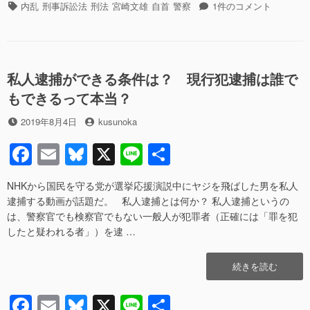
c
ail
e
e
転
テ
タ
茨
内乱
刑事訴訟法
刑法
宮崎文雄
自首
警察
1件のコメント
暴
ゴ
グ
e
sk
城
行
リ
あ
b
y
事
ー
お
件
り
o
自
運
私人逮捕ができる条件は？ 現行犯逮捕は誰で
o
首
転
もできるって本当？
っ
暴
k
て
行
投
投
2019年8月4日
kusunoka
何？”の
事
稿
稿
件
F
E
Bl
X
Li
共
日
者
自
a
m
u
n
有
首
っ
NHKから国民を守る党が選挙応援演説中にヤジを飛ばした男を私人
c
ail
e
e
て
逮捕する動画が話題だ。 私人逮捕とは何か？ 私人逮捕というの
e
sk
何？
は、警察官でも検察官でもない一般人が犯罪者（正確には「罪を犯
へ
したと疑われる者」）を逮 …
b
y
の
o
“私
続きを読む
o
人
逮
F
E
Bl
X
Li
共
k
捕