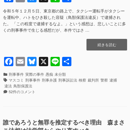
a
m
u
n
有
い
詐
弁
欺、
令和５年１２月５日、東京都の路上で、タクシー運転手がタクシー
c
ail
e
e
護
恋
を運転中、ハトをひき殺した容疑（鳥獣保護法違反）で逮捕され
e
sk
士
愛
た。 「この程度で逮捕するなよ。」という感想は、悲しいことに多
で
詐
くの刑事事件で生じる感想だが、本件ではさ …
b
y
す
欺
【損
に
o
“警
続きを読む
切
弱
o
視
大
い
庁・
事】”の
弁
F
E
Bl
X
Li
共
k
マ
護
a
m
u
n
有
ス
士
コ
カ
刑事事件
実際の事件
愚痴
未分類
で
c
ail
e
e
ミ・
テ
タ
マスコミ
刑事事件
刑事弁護
刑事訴訟法
検察
裁判所
警察
逮捕
す
令
ゴ
グ
e
sk
違法
鳥獣保護法
【損
状
リ
警
52件のコメント
切
b
y
自
ー
視
大
販
庁・
事】
o
機
マ
へ
o
裁
ス
の
判
コ
誰であろうと無罪を推定するべき理由 森まさ
k
官
ミ・