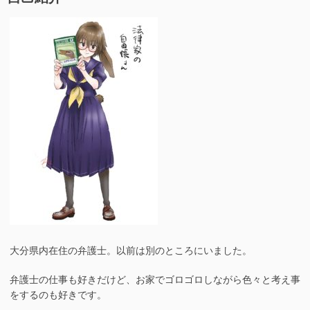
ー
上
級
ジ
国
送
民
り
へ
の
警
察
の
忖
度？ ”の
大分県内在住の弁護士。以前は別のところにいました。
弁護士の仕事も好きだけど、お家でゴロゴロしながら色々と考え事
をするのも好きです。