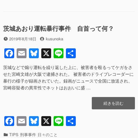
送
ゴ
グ
e
sk
べ
検
リ
き”の
b
y
ー
ー
ー
o
書
茨城あおり運転暴行事件 自首って何？
o
類
送
投
投
2019年8月18日
kusunoka
k
検
稿
稿
F
E
Bl
X
Li
共
に
日
者
つ
a
m
u
n
有
い
茨城などで煽り運転を繰り返した上に、被害者を殴るってケガをさ
c
ail
e
e
て
せた宮崎文雄が大阪で逮捕された。 被害者のドライブレコーダーに
説
e
sk
暴行の様子が録画されていた。録画がニュースで全国に放送され、
明
宮崎容疑者の異常性でネットはおおいに盛 …
し
b
y
ま
o
す”の
“茨
続きを読む
o
城
あ
F
E
Bl
X
Li
共
k
お
a
m
u
n
有
り
運
カ
TIPS
刑事事件
日々のこと