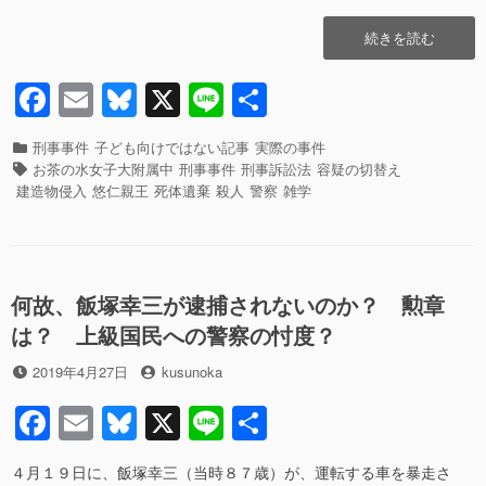
b
y
当？”の
o
“悠
続きを読む
o
仁
親
F
E
Bl
X
Li
共
k
王
a
m
u
n
有
殿
下
カ
刑事事件
子ども向けではない記事
実際の事件
c
ail
e
e
の
テ
タ
お茶の水女子大附属中
刑事事件
刑事訴訟法
容疑の切替え
机
ゴ
グ
e
sk
建造物侵入
悠仁親王
死体遺棄
殺人
警察
雑学
に
リ
b
y
刃
ー
物、
o
な
o
ぜ
何故、飯塚幸三が逮捕されないのか？ 勲章
建
k
は？ 上級国民への警察の忖度？
造
物
投
投
2019年4月27日
kusunoka
侵
稿
稿
入
F
E
Bl
X
Li
共
日
者
の
a
m
u
n
有
容
疑
４月１９日に、飯塚幸三（当時８７歳）が、運転する車を暴走さ