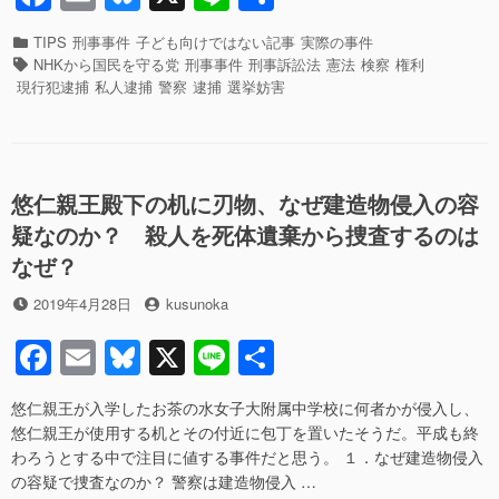
a
m
u
n
有
が
で
カ
TIPS
刑事事件
子ども向けではない記事
実際の事件
c
ail
e
e
き
テ
タ
NHKから国民を守る党
刑事事件
刑事訴訟法
憲法
検察
権利
る
ゴ
グ
e
sk
現行犯逮捕
私人逮捕
警察
逮捕
選挙妨害
条
リ
b
y
件
ー
は？
o
現
o
行
悠仁親王殿下の机に刃物、なぜ建造物侵入の容
犯
k
疑なのか？ 殺人を死体遺棄から捜査するのは
逮
なぜ？
捕
は
投
投
2019年4月28日
kusunoka
誰
稿
稿
で
F
E
Bl
X
Li
共
日
者
も
で
a
m
u
n
有
き
悠仁親王が入学したお茶の水女子大附属中学校に何者かが侵入し、
c
ail
e
e
る
悠仁親王が使用する机とその付近に包丁を置いたそうだ。平成も終
っ
e
sk
わろうとする中で注目に値する事件だと思う。 １．なぜ建造物侵入
て
の容疑で捜査なのか？ 警察は建造物侵入 …
本