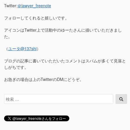
Twitter:
＠lawyer_freenote
フォローしてくれると嬉しいです。
アイコンはTwitter上で活動中のゆーたさんに描いていただきまし
た。
（
ユータ
@137shi
）
ブログの記事に書いていただいたコメントはスパムが多くて見落と
しがちです。
お急ぎの場合は上のTwitterのDMにどうぞ。
検
検
索
索
対
象: