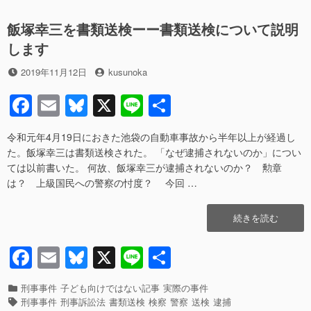
o
す
て”の
被
o
る
飯塚幸三を書類送検ーー書類送検について説明
疑
べ
者
k
します
き
逮
理
捕
投
投
2019年11月12日
kusunoka
由
に
稿
稿
森
F
E
Bl
X
Li
共
つ
日
者
ま
い
a
m
u
n
有
さ
て
こ
令和元年4月19日におきた池袋の自動車事故から半年以上が経過し
へ
c
ail
e
e
法
た。飯塚幸三は書類送検された。 「なぜ逮捕されないのか」につい
の
e
sk
相
ては以前書いた。 何故、飯塚幸三が逮捕されないのか？ 勲章
は
は？ 上級国民への警察の忖度？ 今回 …
b
y
法
学
o
“飯
続きを読む
部
o
塚
か
幸
ら
F
E
Bl
X
Li
共
k
三
や
a
m
u
n
有
を
り
書
カ
刑事事件
子ども向けではない記事
実際の事件
直
c
ail
e
e
類
テ
タ
刑事事件
刑事訴訟法
書類送検
検察
警察
送検
逮捕
す