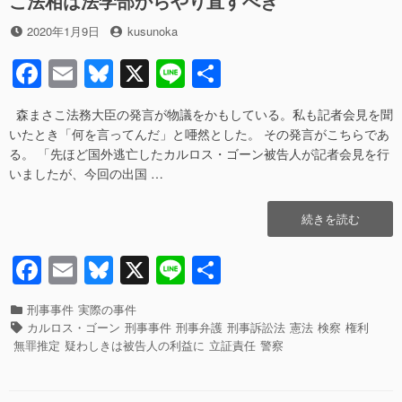
こ法相は法学部からやり直すべき
は
令
反
状
投
投
2020年1月9日
kusunoka
省
自
稿
稿
し
販
F
E
Bl
X
Li
共
日
者
ろ
機
a
m
u
n
有
――
裁
ハ
判
森まさこ法務大臣の発言が物議をかもしている。私も記者会見を聞
c
ail
e
e
ト
官
いたとき「何を言ってんだ」と唖然とした。 その発言がこちらであ
e
sk
ひ
は
る。 「先ほど国外逃亡したカルロス・ゴーン被告人が記者会見を行
き
反
いましたが、今回の出国 …
b
y
逃
省
げ
し
o
“誰
続きを読む
事
ろ
o
で
件
――
あ
の
ハ
F
E
Bl
X
Li
共
k
ろ
被
ト
a
m
u
n
有
う
疑
ひ
と
カ
刑事事件
実際の事件
者
き
c
ail
e
e
無
テ
タ
カルロス・ゴーン
刑事事件
刑事弁護
刑事訴訟法
憲法
検察
権利
逮
逃
罪
ゴ
グ
e
sk
無罪推定
疑わしきは被告人の利益に
立証責任
警察
捕
げ
を
リ
に
事
b
y
推
ー
つ
件
定
い
の