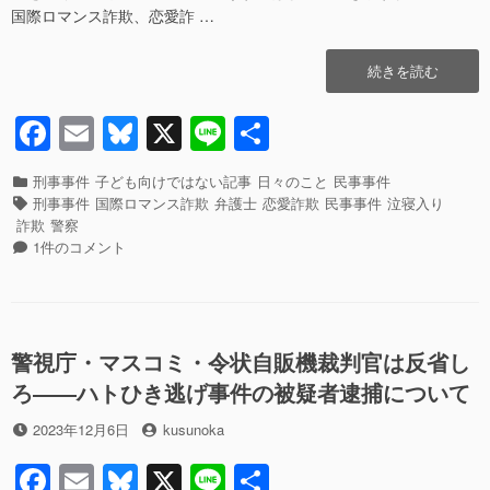
国際ロマンス詐欺、恋愛詐 …
b
y
o
“【正
続きを読む
o
直
一
F
E
Bl
X
Li
共
k
番】
a
m
u
n
有
私
は
カ
刑事事件
子ども向けではない記事
日々のこと
民事事件
c
ail
e
e
国
テ
タ
刑事事件
国際ロマンス詐欺
弁護士
恋愛詐欺
民事事件
泣寝入り
際
ゴ
グ
e
sk
詐欺
警察
ロ
リ
【正
1件のコメント
b
y
マ
ー
直
ン
一
o
ス
番】
o
詐
私
欺、
は
警視庁・マスコミ・令状自販機裁判官は反省し
k
恋
国
ろ――ハトひき逃げ事件の被疑者逮捕について
愛
際
詐
ロ
投
投
2023年12月6日
kusunoka
欺
マ
稿
稿
に
ン
F
E
Bl
X
Li
共
日
者
弱
ス