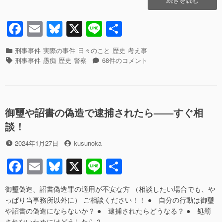
o
惰
な
F
E
Bl
X
Li
共
k
リ
a
m
u
n
有
ヴ
ァ
カ
刑事事件
実際の事件
日々のこと
歴史
考え事
c
ail
e
e
イ
テ
タ
怠
刑事事件
愚痴
歴史
警察
68件のコメント
ア
ゴ
グ
e
sk
惰
サ
リ
な
b
y
ン
ー
リ
は
ヴ
o
食
ァ
御璽や詔書の偽造で逮捕されたら――すぐ相
o
卓
イ
談！
に
ア
k
上
サ
投
投
2024年1月27日
kusunoka
が
ン
稿
稿
る
は
F
E
Bl
X
Li
共
日
者
――
食
a
m
u
n
有
神
卓
奈
に
御璽偽造、詔書偽造罪の適用が不安な方 （相談したい場合でも、や
c
ail
e
e
川
上
っぱり当事務所以外に） ご相談ください！！ ● 自分の行動は御璽
e
sk
県
が
や詔書の偽造にならないか？ ● 逮捕されたらどうなる？ ● 処罰
警
る
されないためにはどうしたら？ …