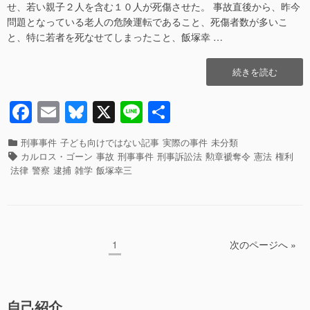
c
ail
e
e
な
せ、若い親子２人を含む１０人が死傷させた。 事故直後から、昨今
e
sk
の
問題となっている老人の危険運転であること、死傷者数が多いこ
か？
と、特に若者を死なせてしまったこと、飯塚幸 …
b
y
殺
人
o
“何
続きを読む
を
o
故、
死
飯
体
F
E
Bl
X
Li
共
k
塚
遺
a
m
u
n
有
幸
棄
三
カ
刑事事件
子ども向けではない記事
実際の事件
未分類
か
c
ail
e
e
が
テ
タ
カルロス・ゴーン
事故
刑事事件
刑事訴訟法
勲章褫奪令
憲法
権利
ら
逮
ゴ
グ
e
sk
法律
警察
逮捕
雑学
飯塚幸三
捜
捕
リ
査
b
y
さ
ー
す
れ
る
o
な
の
o
い
投
は
ペ
1
次のページへ »
の
な
稿
k
ー
か？
ぜ？”の
ジ
の
勲
章
ペ
自己紹介
は？