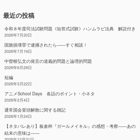
最近の投稿
令和８年度司法試験問題《短答式試験》ハンムラビ法典 解説付き
2026年7月20日
国旗損壊罪で逮捕されたら――すぐ相談！
2026年7月19日
中曽根弘文の発言の道義的問題と論理的問題
2026年6月29日
短編
2026年3月22日
アニメSchool Days 各話のポイント・小ネタ
2026年2月4日
通常国会冒頭解散に関する雑記
2026年1月24日
【ネタバレあり】板倉梓『ガールメイキル』の感想・考察――あの
結末の意味は――
2025年12月21日