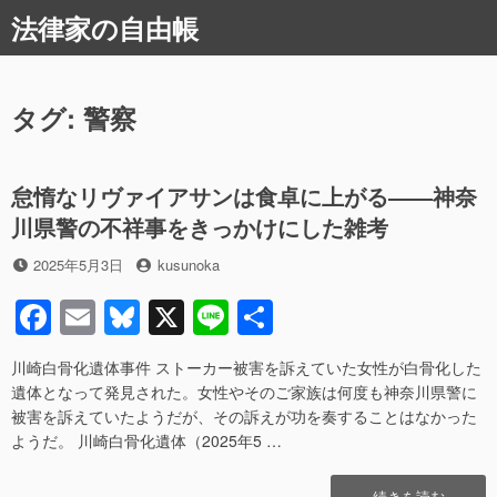
コ
法律家の自由帳
ン
テ
ン
ツ
タグ:
警察
へ
ス
キ
怠惰なリヴァイアサンは食卓に上がる――神奈
ッ
川県警の不祥事をきっかけにした雑考
プ
投
投
2025年5月3日
kusunoka
稿
稿
F
E
Bl
X
Li
共
日
者
a
m
u
n
有
川崎白骨化遺体事件 ストーカー被害を訴えていた女性が白骨化した
c
ail
e
e
遺体となって発見された。女性やそのご家族は何度も神奈川県警に
e
sk
被害を訴えていたようだが、その訴えが功を奏することはなかった
ようだ。 川崎白骨化遺体（2025年5 …
b
y
o
“怠
続きを読む