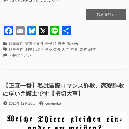
b
y
の
――
不
神
o
“御
続きを読む
祥
奈
o
璽
事
川
や
を
県
F
E
Bl
X
Li
共
k
詔
き
警
a
m
u
n
有
書
っ
の
の
カ
刑事事件
実際の事件
未分類
歴史
調べ物
か
不
c
ail
e
e
偽
テ
タ
刑事事件
刑事弁護
刑事訴訟法
天皇
歴史
警察
雑学
け
祥
造
ゴ
グ
御
e
sk
66件のコメント
に
事
で
リ
璽
し
を
b
y
逮
ー
や
た
き
捕
詔
雑
っ
o
さ
書
考”の
か
o
れ
の
【正直一番】私は国際ロマンス詐欺、恋愛詐欺
け
た
偽
に
k
に弱い弁護士です【損切大事】
ら
造
し
――
で
た
投
投
2023年12月26日
kusunoka
す
逮
雑
稿
稿
ぐ
捕
考
日
者
相
さ
へ
談！”の
れ
の